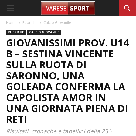
Home
Rubriche
Calcio Giovanile
RUBRICHE
CALCIO GIOVANILE
GIOVANISSIMI PROV. U14
B – SESTINA VINCENTE
SULLA RUOTA DI
SARONNO, UNA
GOLEADA CONFERMA LA
CAPOLISTA AMOR IN
UNA GIORNATA PIENA DI
RETI
Risultati, cronache e tabellini della 23^