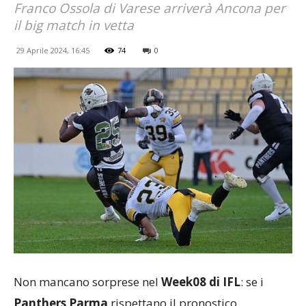
Franco Ossola di Varese arriverà Ancona per
il big match in vetta
29 Aprile 2024, 16:45
74
0
Non mancano sorprese nel
Week08 di IFL
: se i
Panthers Parma
rispettano il pronostico