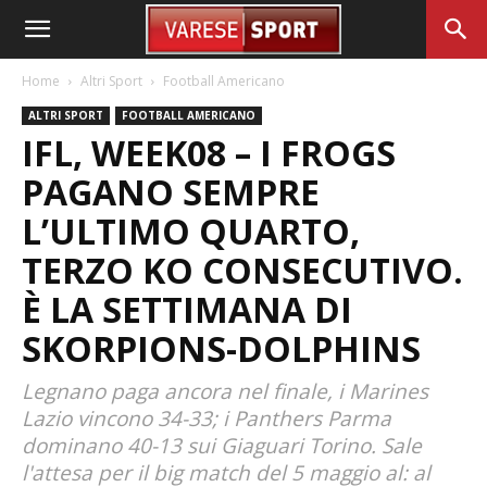
Home
Altri Sport
Football Americano
ALTRI SPORT
FOOTBALL AMERICANO
IFL, WEEK08 – I FROGS
PAGANO SEMPRE
L’ULTIMO QUARTO,
TERZO KO CONSECUTIVO.
È LA SETTIMANA DI
SKORPIONS-DOLPHINS
Legnano paga ancora nel finale, i Marines
Lazio vincono 34-33; i Panthers Parma
dominano 40-13 sui Giaguari Torino. Sale
l'attesa per il big match del 5 maggio al: al