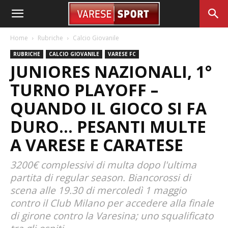
Home
Rubriche
Calcio Giovanile
RUBRICHE
CALCIO GIOVANILE
VARESE FC
JUNIORES NAZIONALI, 1°
TURNO PLAYOFF –
QUANDO IL GIOCO SI FA
DURO… PESANTI MULTE
A VARESE E CARATESE
3200€ complessivi di multa dopo l'ultima
partita di regular season. Biancorossi di
scena alle 19.30 di mercoledì 1 maggio
contro il Club Milano per accedere alla finale
di girone contro la Varesina; uno squalificato