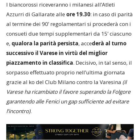
I biancorossi riceveranno i milanesi all’Atleti
Azzurri di Gallarate alle
ore 19.30
: in caso di parità
al termine dei 90’ regolamentari si procederà con i
consueti due tempi supplementari da 15’ ciascuno
e,
qualora la parità persista
, acce
derà al turno
successivo il Varese in virtù del miglior
piazzamento in classifica
. Decisivo, in tal senso, il
sorpasso effettuato proprio nell’ultima giornata
grazie al ko del Club Milano contro la Varesina
(il
Varese ha ricambiato il favore superando la Folgore
garantendo alle Fenici un gap sufficiente ad evitare
l’incontro)
.