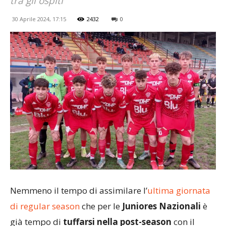
tra gli ospiti
30 Aprile 2024, 17:15
2432
0
Nemmeno il tempo di assimilare l’
ultima giornata
di regular season
che per le
Juniores Nazionali
è
già tempo di
tuffarsi nella post-season
con il