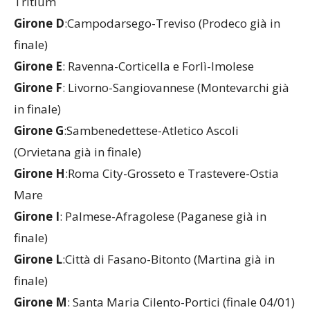
Girone C
:Ponte San Pietro-Caravaggio e Villa Valle-
Tritium
Girone D
:Campodarsego-Treviso (Prodeco già in
finale)
Girone E
: Ravenna-Corticella e Forlì-Imolese
Girone F
: Livorno-Sangiovannese (Montevarchi già
in finale)
Girone G
:Sambenedettese-Atletico Ascoli
(Orvietana già in finale)
Girone H
:Roma City-Grosseto e Trastevere-Ostia
Mare
Girone I
: Palmese-Afragolese (Paganese già in
finale)
Girone L
:Città di Fasano-Bitonto (Martina già in