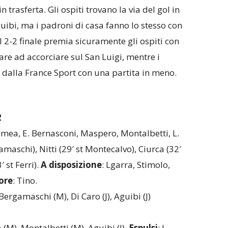
n trasferta. Gli ospiti trovano la via del gol in
uibi, ma i padroni di casa fanno lo stesso con
l 2-2 finale premia sicuramente gli ospiti con
re ad accorciare sul San Luigi, mentre i
 dalla France Sport con una partita in meno.
2
amea, E. Bernasconi, Maspero, Montalbetti, L.
maschi), Nitti (29′ st Montecalvo), Ciurca (32′
 st Ferri).
A disposizione
: Lgarra, Stimolo,
ore
: Tino.
 Bergamaschi (M), Di Caro (J), Aguibi (J)
(M), Montalbetti (M), Aguibi (J).
Espulsi
: L.