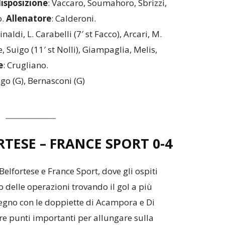
disposizione
: Vaccaro, Soumahoro, Sbrizzi,
o.
Allenatore
: Calderoni.
Rinaldi, L. Carabelli (7′ st Facco), Arcari, M.
e, Suigo (11′ st Nolli), Giampaglia, Melis,
e
: Crugliano.
igo (G), Bernasconi (G)
TESE – FRANCE SPORT
0-4
Belfortese e France Sport, dove gli ospiti
delle operazioni trovando il gol a più
segno con le doppiette di Acampora e Di
re punti importanti per allungare sulla