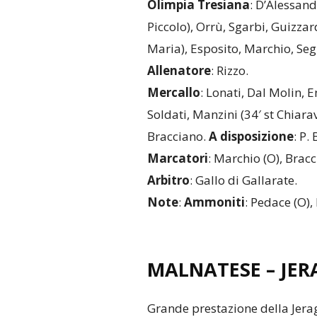
Olimpia Tresiana
: D’Alessandr
Piccolo), Orrù, Sgarbi, Guizzard
Maria), Esposito, Marchio, Segr
Allenatore
: Rizzo.
Mercallo
: Lonati, Dal Molin, E
Soldati, Manzini (34′ st Chiarava
Bracciano.
A disposizione
: P.
Marcatori
: Marchio (O), Brac
Arbitro
: Gallo di Gallarate.
Note
:
Ammoniti
: Pedace (O),
MALNATESE – JER
Grande prestazione della Jerag