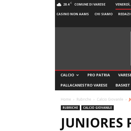
C
28.4
VENERDÌ,
COMUNE DI VARESE
CASINO NON AAMS
CHI SIAMO
REDAZI
CALCIO
PRO PATRIA
VARESE
PALLACANESTRO VARESE
BASKET
Home
Rubriche
Calcio Giovanile
J
RUBRICHE
CALCIO GIOVANILE
JUNIORES 