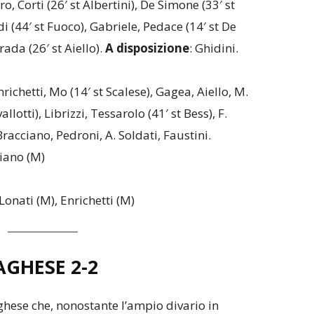
o, Corti (26′ st Albertini), De Simone (33′ st
i (44′ st Fuoco), Gabriele, Pedace (14′ st De
ada (26′ st Aiello).
A disposizione
: Ghidini.
nrichetti, Mo (14′ st Scalese), Gagea, Aiello, M.
llotti), Librizzi, Tessarolo (41′ st Bess), F.
 Bracciano, Pedroni, A. Soldati, Faustini.
ciano (M)
 Lonati (M), Enrichetti (M)
AGHESE
2-2
hese che, nonostante l’ampio divario in