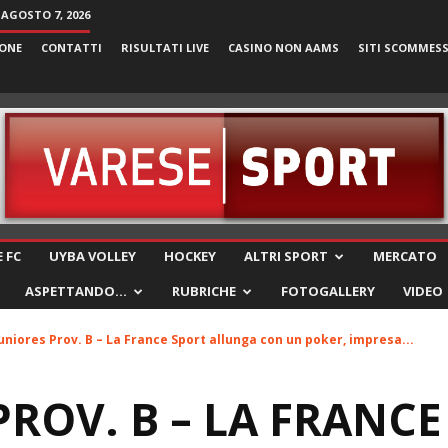
 AGOSTO 7, 2026
ONE
CONTATTI
RISULTATI LIVE
CASINO NON AAMS
SITI SCOMMES
VareseSport
 FC
UYBA VOLLEY
HOCKEY
ALTRI SPORT
MERCATO
ASPETTANDO…
RUBRICHE
FOTOGALLERY
VIDEO
uniores Prov. B – La France Sport allunga con un poker, impresa...
PROV. B – LA FRANCE