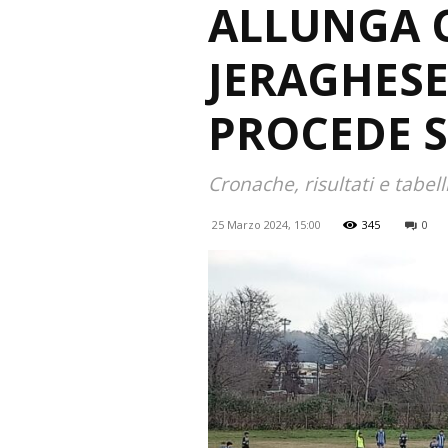
ALLUNGA 
JERAGHESE
PROCEDE 
Cronache, risultati e tabel
25 Marzo 2024, 15:00
345
0