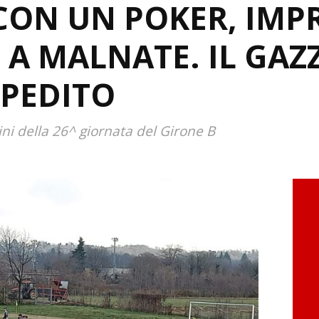
CON UN POKER, IMP
 A MALNATE. IL GAZ
SPEDITO
lini della 26^ giornata del Girone B