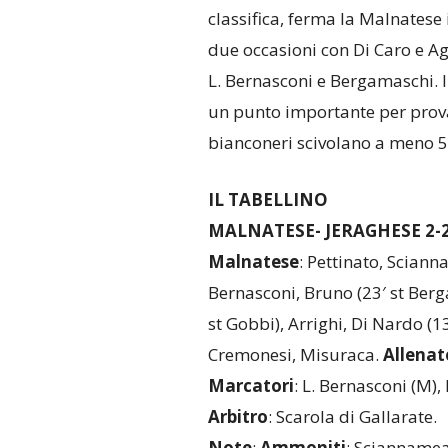
classifica, ferma la Malnatese i
due occasioni con Di Caro e Ag
L. Bernasconi e Bergamaschi. I
un punto importante per prova
bianconeri scivolano a meno 5
IL TABELLINO
MALNATESE- JERAGHESE 2-
Malnatese
: Pettinato, Sciann
Bernasconi, Bruno (23′ st Berga
st Gobbi), Arrighi, Di Nardo (13′
Cremonesi, Misuraca.
Allenat
Marcatori
: L. Bernasconi (M),
Arbitro
: Scarola di Gallarate.
Note
:
Ammoniti
: Sciannamea 