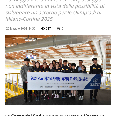
non indifferente in vista della possibilità di
sviluppare un accordo per le Olimpiadi di
Milano-Cortina 2026
23 Maggio 2024, 14:30
317
0