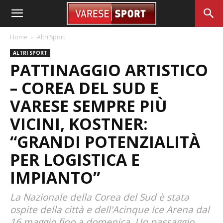
Home
Altri Sport
ALTRI SPORT
PATTINAGGIO ARTISTICO
– COREA DEL SUD E
VARESE SEMPRE PIÙ
VICINI, KOSTNER:
“GRANDI POTENZIALITÀ
PER LOGISTICA E
IMPIANTO”
La Nazionale della Corea del Sud è stata
ospite della città e dell'Acinque Ice Arena dal
16 maggio fino a domenica. Un passaggio