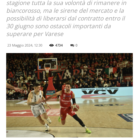
stagione tutta la sua volontà di rimanere in
biancorosso, ma le sirene del mercato e la
possibilità di liberarsi dal contratto entro il
30 giugno sono ostacoli importanti da
superare per Varese
23 Maggio 2024, 12:30
4734
0