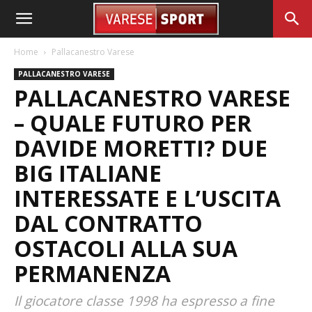
Home
Pallacanestro Varese
PALLACANESTRO VARESE
PALLACANESTRO VARESE
– QUALE FUTURO PER
DAVIDE MORETTI? DUE
BIG ITALIANE
INTERESSATE E L’USCITA
DAL CONTRATTO
OSTACOLI ALLA SUA
PERMANENZA
Il giocatore classe 1998 ha espresso a fine