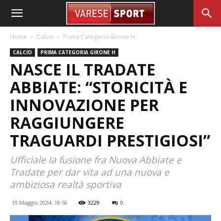
Home
Calcio
Prima Categoria Girone H
CALCIO
PRIMA CATEGORIA GIRONE H
NASCE IL TRADATE
ABBIATE: “STORICITÀ E
INNOVAZIONE PER
RAGGIUNGERE
TRAGUARDI PRESTIGIOSI”
Ufficiale la fusione fra Nuova Abbiate e
Tradate per dar vita ad una nuova e
ambiziosa realtà sportiva
19 Maggio 2024, 18:50
3229
0