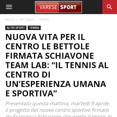
Home
Altri Sport
Tennis
ALTRI SPORT
TENNIS
NUOVA VITA PER IL
CENTRO LE BETTOLE
FIRMATA SCHIAVONE
TEAM LAB: “IL TENNIS AL
CENTRO DI
UN’ESPERIENZA UMANA
E SPORTIVA”
Presentato questa mattina, martedì 9 aprile,
il progetto del nuovo centro sportivo firmato
da Francesca Schiavone che mette il tennis in