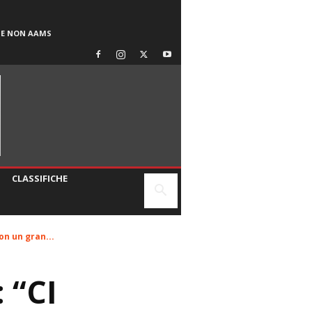
SE NON AAMS
CLASSIFICHE
on un gran...
 “CI