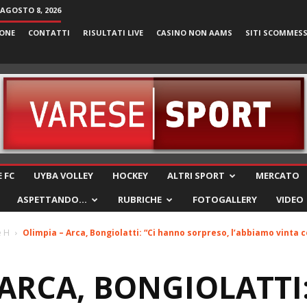
AGOSTO 8, 2026
ONE
CONTATTI
RISULTATI LIVE
CASINO NON AAMS
SITI SCOMMES
VareseSport
 FC
UYBA VOLLEY
HOCKEY
ALTRI SPORT
MERCATO
ASPETTANDO…
RUBRICHE
FOTOGALLERY
VIDEO
e H
Olimpia – Arca, Bongiolatti: “Ci hanno sorpreso, l’abbiamo vinta c
 ARCA, BONGIOLATTI: