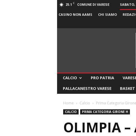
C
25.1
SABATO, 
COMUNE DI VARESE
CASINO NON AAMS
CHI SIAMO
REDAZI
CALCIO
PRO PATRIA
VARESE
PALLACANESTRO VARESE
BASKET
Home
Calcio
Prima Categoria Giron
CALCIO
PRIMA CATEGORIA GIRONE H
OLIMPIA –