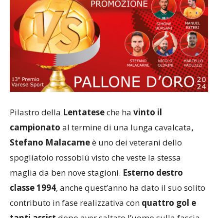
Pilastro della
Lentatese
che ha
vinto il
campionato
al termine di una lunga cavalcata
,
Stefano Malacarne
è uno dei veterani dello
spogliatoio rossoblù visto che veste la stessa
maglia da ben nove stagioni.
Esterno destro
classe 1994
, anche quest’anno ha dato il suo solito
contributo in fase realizzativa con
quattro gol e
tanti assist
dopo aver saltato l’uomo sulla fascia