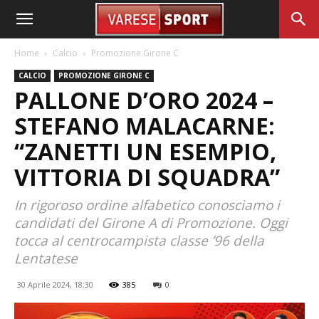
Home
Calcio
Promozione Girone C
CALCIO
PROMOZIONE GIRONE C
PALLONE D’ORO 2024 –
STEFANO MALACARNE:
“ZANETTI UN ESEMPIO,
VITTORIA DI SQUADRA”
In rigoroso ordine alfabetico conosciamo i
candidati del Girone A di Promozione. Oggi
tocca al centrocampista classe ’96 della
Lentatese
30 Aprile 2024, 18:30
385
0