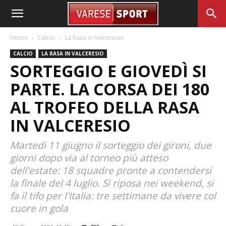
Home
Calcio
La Rasa in Valceresio
CALCIO
LA RASA IN VALCERESIO
SORTEGGIO E GIOVEDÌ SI
PARTE. LA CORSA DEI 180
AL TROFEO DELLA RASA
IN VALCERESIO
Martedì 11 giugno il sorteggio dei gironi, due
giorni dopo via al torneo più atteso
dell'estate: 18 squadre pronte a contendersi
la finale del 4 luglio. Si riposa nei weekend, si
fa il tifo per l'Italia: tre settimane da vivere col
cuore in gola