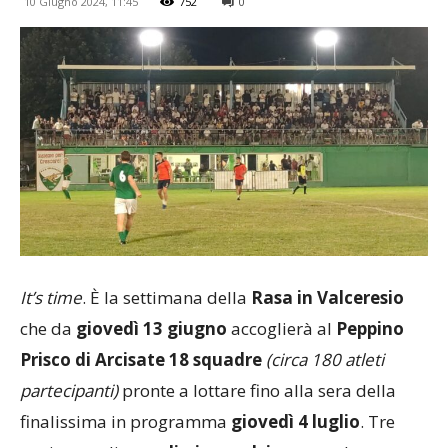
10 Giugno 2024, 11:45
752
0
It’s time
. È la settimana della
Rasa in Valceresio
che da
giovedì 13 giugno
accoglierà al
Peppino
Prisco di Arcisate
18 squadre
(circa 180 atleti
partecipanti)
pronte a lottare fino alla sera della
finalissima in programma
giovedì 4 luglio
. Tre