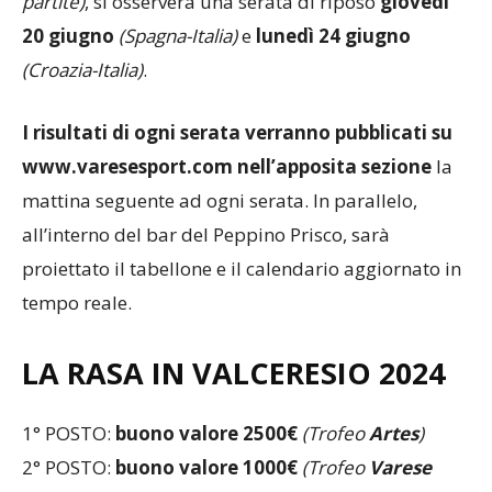
partite)
, si osserverà una serata di riposo
giovedì
20 giugno
(Spagna-Italia)
e
lunedì 24 giugno
(Croazia-Italia)
.
I risultati di ogni serata verranno pubblicati su
www.varesesport.com nell’apposita sezione
la
mattina seguente ad ogni serata. In parallelo,
all’interno del bar del Peppino Prisco, sarà
proiettato il tabellone e il calendario aggiornato in
tempo reale.
LA RASA IN VALCERESIO 2024
1° POSTO:
buono valore 2500€
(Trofeo
Artes
)
2° POSTO:
buono valore 1000€
(Trofeo
Varese