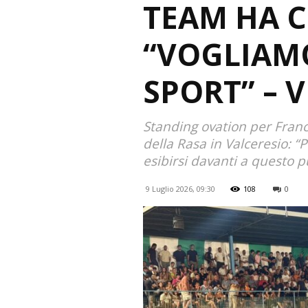
TEAM HA C
“VOGLIAM
SPORT” – 
Standing ovation per Franc
della Rasa in Valceresio: “
esibirsi davanti a questo p
9 Luglio 2026, 09:30
108
0