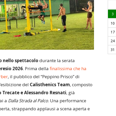
3
10
17
24
31
o nello spettacolo
durante la serata
eresio 2026
. Prima della
finalissima che ha
rber
, il pubblico del “Peppino Prisco” di
’esibizione del
Calisthenics Team
, composto
o Trecate e Alessandro Resnati
, già
ai a
Dalla Strada al Palco
. Una performance
aperta, strappando applausi a scena aperta e