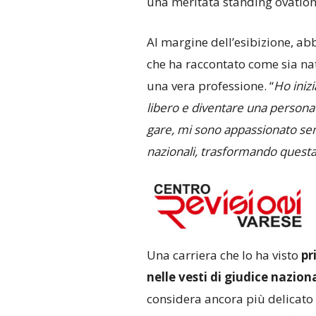
una meritata standing ovation
Al margine dell’esibizione, a
che ha raccontato come sia nat
una vera professione. “
Ho iniz
libero e diventare una persona 
gare, mi sono appassionato semp
nazionali, trasformando questa 
Una carriera che lo ha visto
pr
nelle vesti di giudice nazion
considera ancora più delicato d