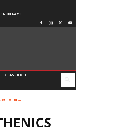
SE NON AAMS
CLASSIFICHE
liamo far...
STHENICS