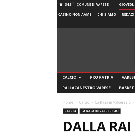
C
34.5
GIOVEDÌ,
COMUNE DI VARESE
CASINO NON AAMS
CHI SIAMO
REDAZI
CALCIO
PRO PATRIA
VARESE
PALLACANESTRO VARESE
BASKET
Home
Calcio
La Rasa in Valceresio
CALCIO
LA RASA IN VALCERESIO
DALLA RAI 