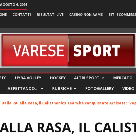
 AGOSTO 6, 2026
ONE
CONTATTI
RISULTATI LIVE
CASINO NON AAMS
SITI SCOMMES
VareseSport
 FC
UYBA VOLLEY
HOCKEY
ALTRI SPORT
MERCATO
ASPETTANDO…
RUBRICHE
FOTOGALLERY
VIDEO
Dalla RAI alla Rasa, il Calisthenics Team ha conquistato Arcisate: “Vog
ALLA RASA, IL CALI