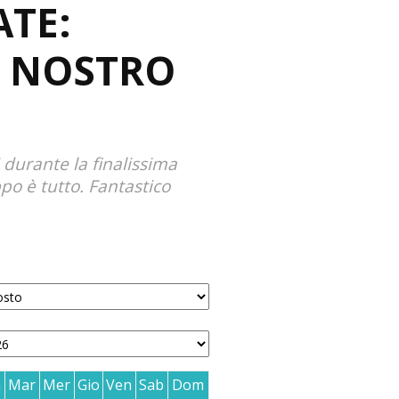
ATE:
L NOSTRO
 durante la finalissima
po è tutto. Fantastico
n
Mar
Mer
Gio
Ven
Sab
Dom