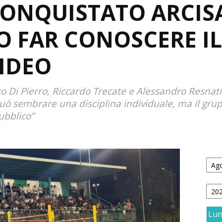
ONQUISTATO ARCIS
O FAR CONOSCERE I
VIDEO
o Di Pierro, Riccardo Trecate e Alessandro Resnati
Può sembrare una disciplina individuale, ma il grup
ubblico”
Lu