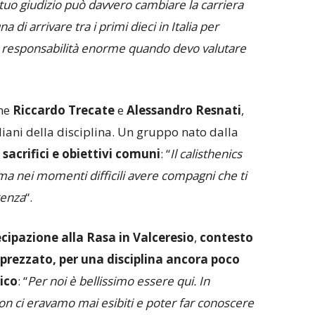
n tuo giudizio può davvero cambiare la carriera
 di arrivare tra i primi dieci in Italia per
a responsabilità enorme quando devo valutare
che
Riccardo Trecate
e
Alessandro Resnati
,
taliani della disciplina. Un gruppo nato dalla
sacrifici e obiettivi comuni
: “
Il calisthenics
ma nei momenti difficili avere compagni che ti
renza
“.
cipazione alla Rasa in Valceresio
,
contesto
prezzato, per una disciplina ancora poco
ico
: “
Per noi è bellissimo essere qui. In
on ci eravamo mai esibiti e poter far conoscere