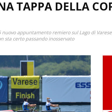
A TAPPA DELLA CO
025 nuovo appuntamento remiero sul Lago di Varese,
n sta certo passando inosservato