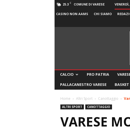
C
25.3
VENERDÌ,
COMUNE DI VARESE
CASINO NON AAMS
CHI SIAMO
REDAZI
CALCIO
PRO PATRIA
VARESE
PALLACANESTRO VARESE
BASKET
Home
Altri Sport
Canottaggio
Var
ALTRI SPORT
CANOTTAGGIO
VARESE MO