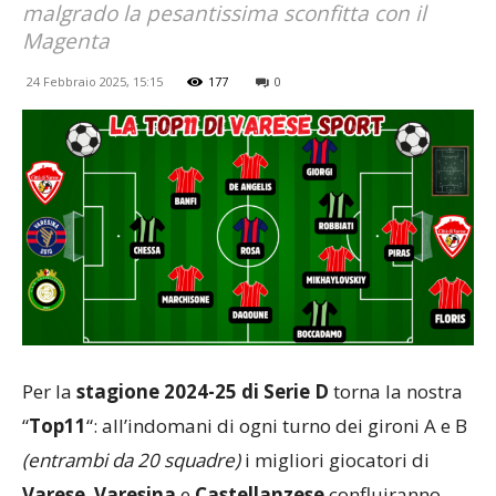
malgrado la pesantissima sconfitta con il
Magenta
24 Febbraio 2025, 15:15
177
0
Per la
stagione 2024-25 di Serie D
torna la nostra
“
Top11
“: all’indomani di ogni turno dei gironi A e B
(entrambi da 20 squadre)
i migliori giocatori di
Varese
,
Varesina
e
Castellanzese
confluiranno