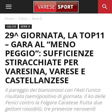
Home
Calcio
Serie D
CALCIO
SERIE D
29^ GIORNATA, LA TOP11
– GARA AL “MENO
PEGGIO”: SUFFICIENZE
STIRACCHIATE PER
VARESINA, VARESE E
CASTELLANZESE
Il pareggio dei biancorossi con l'Asti l'unico
risultato (semi)positivo di giornata. Il ko delle
Fenici contro la Folgore Caratese frutta due
gettoni rossoblù; tre presenze neroverdi