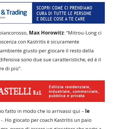
 biancorosso,
Max Horowitz
: “Mitrou-Long ci
oscenza con Kastritis è sicuramente
ambiente giusto per giocare il resto della
difensiva sono due sue caratteristiche, ed è il
e di più”.
no fatto in modo che io arrivassi qui –
le
-. Ho giocato per coach Kastritis un paio
a me, penso di essere un giocatore che parte a