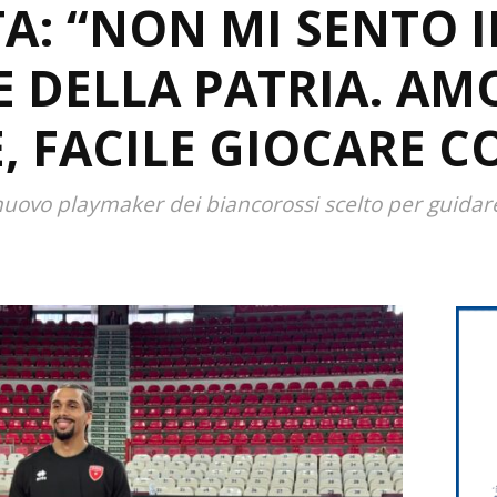
TA: “NON MI SENTO I
 DELLA PATRIA. AM
, FACILE GIOCARE 
 nuovo playmaker dei biancorossi scelto per guidar