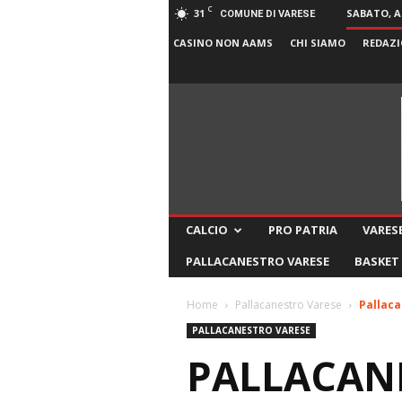
C
31
SABATO, A
COMUNE DI VARESE
CASINO NON AAMS
CHI SIAMO
REDAZI
CALCIO
PRO PATRIA
VARESE
PALLACANESTRO VARESE
BASKET
Home
Pallacanestro Varese
Pallaca
PALLACANESTRO VARESE
PALLACAN