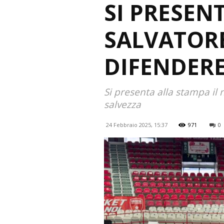
SI PRESEN
SALVATORE
DIFENDERE
Si presenta alla stampa il
salvezza
24 Febbraio 2025, 15:37
971
0