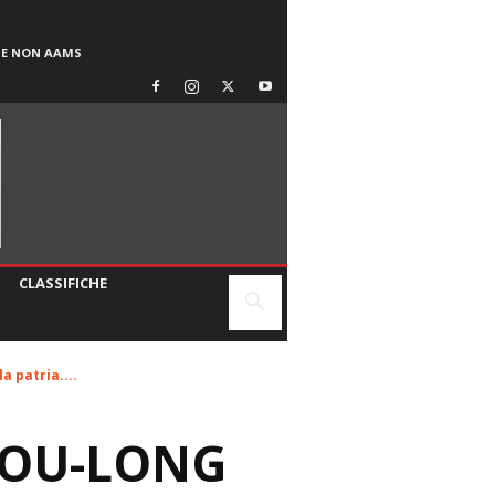
SE NON AAMS
CLASSIFICHE
a patria....
ROU-LONG