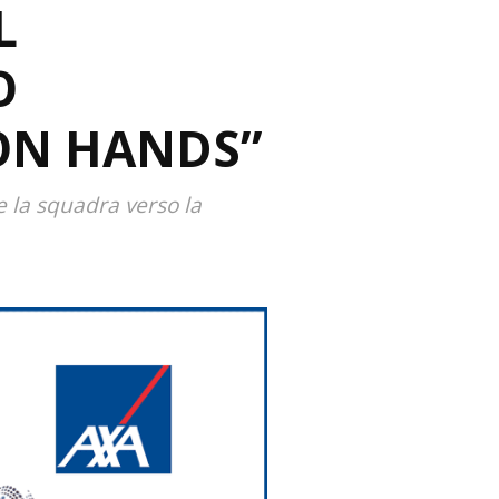
L
O
CON HANDS”
e la squadra verso la