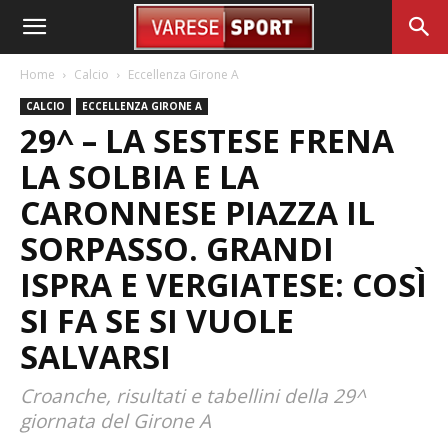
Home
Calcio
Eccellenza Girone A
CALCIO
ECCELLENZA GIRONE A
29^ – LA SESTESE FRENA
LA SOLBIA E LA
CARONNESE PIAZZA IL
SORPASSO. GRANDI
ISPRA E VERGIATESE: COSÌ
SI FA SE SI VUOLE
SALVARSI
Croanche, risultati e tabellini della 29^
giornata del Girone A