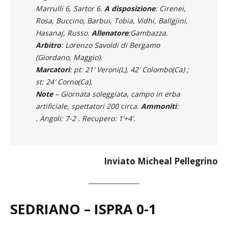
Rosa, Buccino, Barbui, Tobia, Vidhi, Ballgjini,
Hasanaj, Russo.
Allenatore
:Gambazza.
Arbitro
: Lorenzo Savoldi di Bergamo
(Giordano, Maggio).
Marcatori
: pt: 21′ Veroni(L), 42′ Colombo(Ca) ;
st: 24′ Corno(Ca).
Note
– Giornata soleggiata, campo in erba
artificiale, spettatori 200 circa.
Ammoniti
:
. Angoli: 7-2 . Recupero: 1’+4′.
Inviato Micheal Pellegrino
SEDRIANO – ISPRA 0-1
Altro grande risultato per l’Ispra che vince il