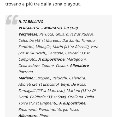
IL TABELLINO
VERGIATESE – MARIANO 3-0 (1-0)
Vergiatese:
Perucca, Ghilardi (12’ st Russo),
Colombo (45’ st Morello), Dal Santo, Tumino,
Sandrini, Midaglia, Marin (41’ st Riccelli), Vara
(29’ st Giuricich), Sansone, Caricati (33’ st
Campioto).
A disposizione
: Martignoni,
Dellavedova, Zouine, Costan.
Allenatore
:
Rovrena
Mariano:
Stropeni, Pelucchi, Calandra,
Abbiati (24’ st Esposito), Beye, De Rosa,
Fumagalli (20’ st Mancosu), Mariani (13’ st Di
Noto), Caldirola (33’ st Sow), Orellana, Della
Torre (13’ st Brighenti).
A disposizione
:
Ripamonti, Piombino, Verga, Tocci.
Allenatore
: Rione
Marcatori
: pt: Midaglia (V); st: Caricati (V),