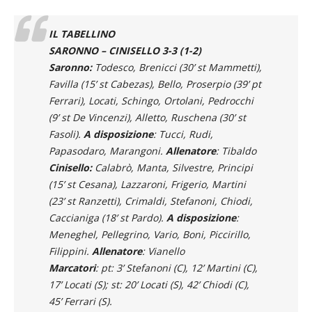
IL TABELLINO
SARONNO – CINISELLO 3-3 (1-2)
Saronno:
Todesco, Brenicci (30’ st Mammetti),
Favilla (15’ st Cabezas), Bello, Proserpio (39’ pt
Ferrari), Locati, Schingo, Ortolani, Pedrocchi
(9’ st De Vincenzi), Alletto, Ruschena (30’ st
Fasoli).
A disposizione
: Tucci, Rudi,
Papasodaro, Marangoni.
Allenatore
: Tibaldo
Cinisello:
Calabrò, Manta, Silvestre, Principi
(15’ st Cesana), Lazzaroni, Frigerio, Martini
(23’ st Ranzetti), Crimaldi, Stefanoni, Chiodi,
Caccianiga (18’ st Pardo).
A disposizione
:
Meneghel, Pellegrino, Vario, Boni, Piccirillo,
Filippini.
Allenatore
: Vianello
Marcatori
: pt: 3’ Stefanoni (C), 12’ Martini (C),
17’ Locati (S); st: 20’ Locati (S), 42’ Chiodi (C),
45’ Ferrari (S).
Arbitro
: Chargui di Lovere (Sechi di Crema –