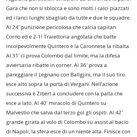
Gara che non si sblocca e sono molti i calci piazzati
ed i lanci lunghi sbagliati da tutte e due le squadre.
Al 24′ punizione pericolosa che calcia capitan
Corno ed è 2-1! Traiettoria angolata che batte
incolpevolmente Quintero e la Caronnese la ribalta.
Al 31′ ci prova Colombo dal limite, ma la difesa
avversaria ribatte in corner. Al 36′ prova a
pareggiare il Legnano con Ballgjini, ma il suo tiro
esce alto sopra la porta di Vergani. Nell’azione
successiva è Zibert a concludere con la palla che
esce a lato. Al 40′ miracolo di Quintero su
Malvestio che salva dal terzo gol gli ospiti. Al 42′
grande girata al volo di Colombo su assist al bacio
di Napoli, la sfera esce di un niente alta. Finisce con
una vittoria sofferta e meritata per la Caronnese