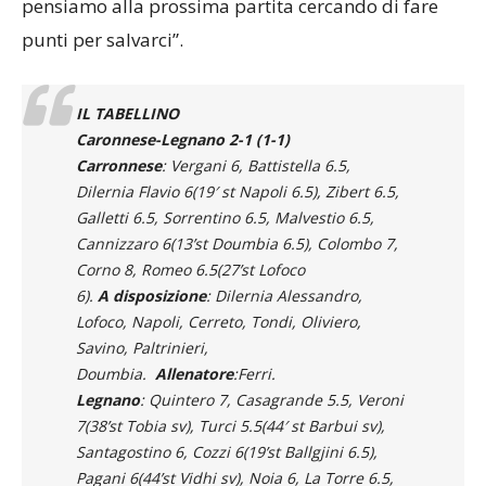
punti per salvarci”.
IL TABELLINO
Caronnese-Legnano 2-1 (1-1)
Carronnese
: Vergani 6, Battistella 6.5,
Dilernia Flavio 6(19′ st Napoli 6.5), Zibert 6.5,
Galletti 6.5, Sorrentino 6.5, Malvestio 6.5,
Cannizzaro 6(13’st Doumbia 6.5), Colombo 7,
Corno 8, Romeo 6.5(27’st Lofoco
6).
A
disposizione
: Dilernia Alessandro,
Lofoco, Napoli, Cerreto, Tondi, Oliviero,
Savino, Paltrinieri,
Doumbia.
Allenatore
:Ferri.
Legnano
: Quintero 7, Casagrande 5.5, Veroni
7(38’st Tobia sv), Turci 5.5(44′ st Barbui sv),
Santagostino 6, Cozzi 6(19’st Ballgjini 6.5),
Pagani 6(44’st Vidhi sv), Noia 6, La Torre 6.5,
Marrulli 6, Sartor 6.
A
disposizione
: Cirenei,