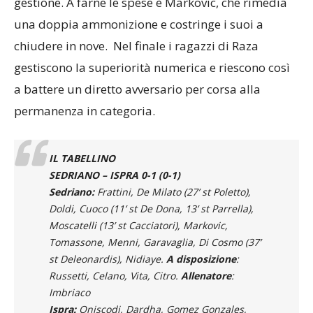
una doppia ammonizione e costringe i suoi a
chiudere in nove. Nel finale i ragazzi di Raza
gestiscono la superiorità numerica e riescono così
a battere un diretto avversario per corsa alla
permanenza in categoria.
IL TABELLINO
SEDRIANO – ISPRA 0-1 (0-1)
Sedriano:
Frattini, De Milato (27’ st Poletto),
Doldi, Cuoco (11’ st De Dona, 13’ st Parrella),
Moscatelli (13’ st Cacciatori), Markovic,
Tomassone, Menni, Garavaglia, Di Cosmo (37’
st Deleonardis), Nidiaye.
A disposizione
:
Russetti, Celano, Vita, Citro.
Allenatore
:
Imbriaco
Ispra:
Oniscodi, Dardha, Gomez Gonzales,
Parini, Pescara, Candura, Oldrini, Todai (43’ st