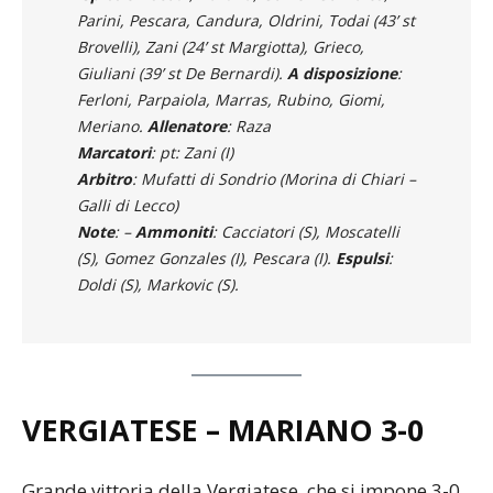
Brovelli), Zani (24’ st Margiotta), Grieco,
Giuliani (39’ st De Bernardi).
A disposizione
:
Ferloni, Parpaiola, Marras, Rubino, Giomi,
Meriano.
Allenatore
: Raza
Marcatori
: pt: Zani (I)
Arbitro
: Mufatti di Sondrio (Morina di Chiari –
Galli di Lecco)
Note
: –
Ammoniti
: Cacciatori (S), Moscatelli
(S), Gomez Gonzales (I), Pescara (I).
Espulsi
:
Doldi (S), Markovic (S).
VERGIATESE – MARIANO 3-0
Grande vittoria della Vergiatese, che si impone 3-0