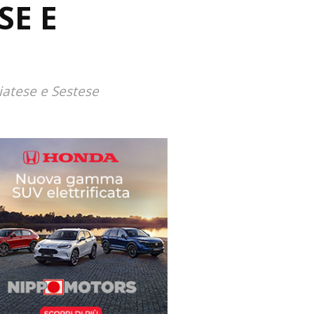
SE E
iatese e Sestese