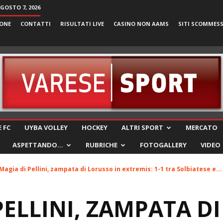
AGOSTO 7, 2026
ONE
CONTATTI
RISULTATI LIVE
CASINO NON AAMS
SITI SCOMMES
VareseSport
 FC
UYBA VOLLEY
HOCKEY
ALTRI SPORT
MERCATO
ASPETTANDO…
RUBRICHE
FOTOGALLERY
VIDEO
Magia di Pellini, zampata di Lorusso in extremis: 1-1 tra Solbiatese e...
PELLINI, ZAMPATA D