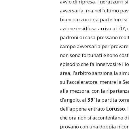
avvio di ripresa. I nerazzurri s
avversaria, ma nell’ultimo pass
biancoazzurri da parte loro si
azione insidiosa arriva al 20′, 
padroni di casa pressano molto
campo avversaria per provare a
non sono fortunati e sono costr
episodio che fa innervosire i l
area, l’arbitro sanziona la si
sull’acceleratore, mentre la S
alla mezzora, con la ripartenza
d’angolo, al
39′
la partita torn
dell’appena entrato
Lorusso
.
che ora non si accontentano di 
provano con una doppia incorn