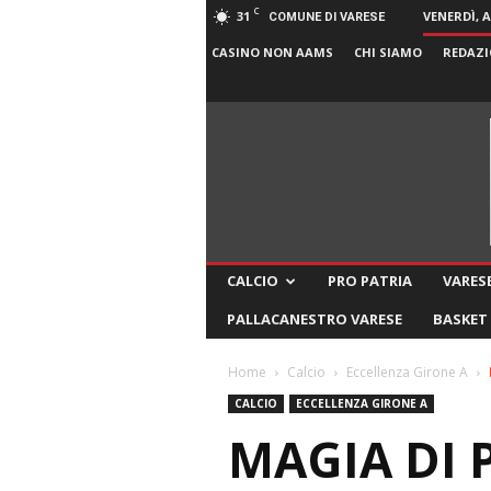
C
31
VENERDÌ, 
COMUNE DI VARESE
CASINO NON AAMS
CHI SIAMO
REDAZI
CALCIO
PRO PATRIA
VARESE
PALLACANESTRO VARESE
BASKET
Home
Calcio
Eccellenza Girone A
CALCIO
ECCELLENZA GIRONE A
MAGIA DI 