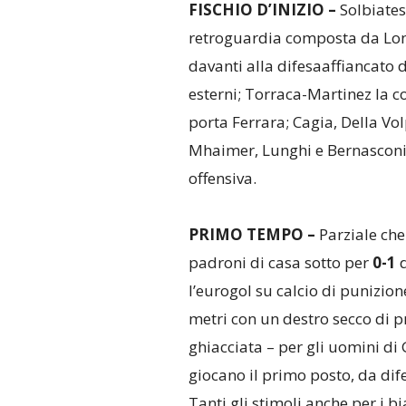
FISCHIO D’INIZIO –
Solbiatese
retroguardia composta da Lonar
davanti alla difesaaffiancato d
esterni; Torraca-Martinez la co
porta Ferrara; Cagia, Della Volp
Mhaimer, Lunghi e Bernasconi
offensiva.
PRIMO TEMPO –
Parziale che
padroni di casa sotto per
0-1
d
l’eurogol su calcio di punizion
metri con un destro secco di p
ghiacciata – per gli uomini di 
giocano il primo posto, da dif
Tanti gli stimoli anche per i 