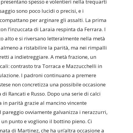
i presentano spesso e volentieri nella trequarti
aggio sono poco lucidi o precisi, e i
 compattano per arginare gli assalti. La prima
con l’inzuccata di Laraia respinta da Ferrara. I
 alto e si riversano letteralmente nella metà
lmeno a ristabilire la parità, ma nei rimpalli
etti a indietreggiare. A metà frazione, un
ocali: contrasto tra Torraca e Mazzucchelli in
mulazione. I padroni continuano a premere
estese non concretizza una possibile occasione
 di Rancati e Russo. Dopo una serie di calci
a in parità grazie al mancino vincente
 Il pareggio ovviamente galvanizza i nerazzurri,
un punto e vogliono il bottino pieno. Ci
ata di Martinez, che ha un’altra occasione a