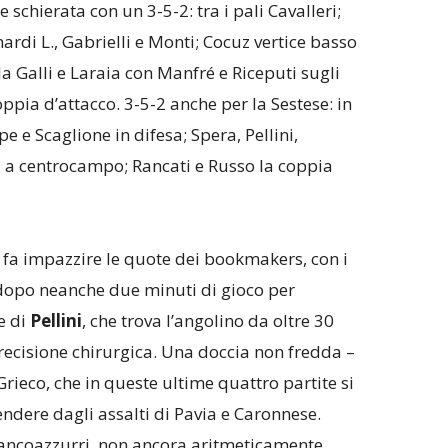
 schierata con un 3-5-2: tra i pali Cavalleri;
di L., Gabrielli e Monti; Cocuz vertice basso
a Galli e Laraia con Manfré e Riceputi sugli
ppia d’attacco. 3-5-2 anche per la Sestese: in
e e Scaglione in difesa; Spera, Pellini,
 a centrocampo; Rancati e Russo la coppia
 fa impazzire le quote dei bookmakers, con i
opo neanche due minuti di gioco per
e di
Pellini
, che trova l’angolino da oltre 30
recisione chirurgica. Una doccia non fredda –
Grieco, che in queste ultime quattro partite si
endere dagli assalti di Pavia e Caronnese.
biancoazzurri, non ancora aritmeticamente