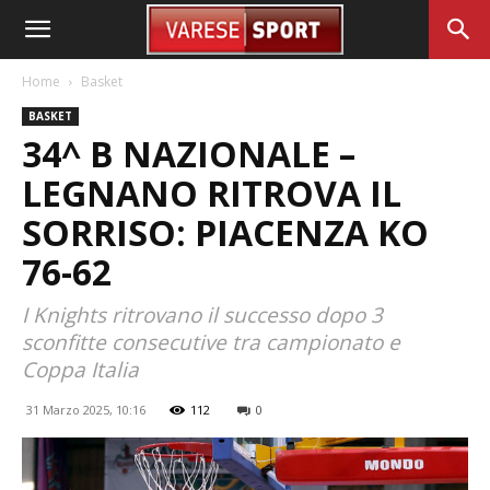
Home
Basket
BASKET
34^ B NAZIONALE –
LEGNANO RITROVA IL
SORRISO: PIACENZA KO
76-62
I Knights ritrovano il successo dopo 3
sconfitte consecutive tra campionato e
Coppa Italia
31 Marzo 2025, 10:16
112
0