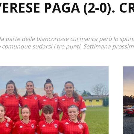
ERESE PAGA (2-0). 
 parte delle biancorosse cui manca però lo spunto 
 comunque sudarsi i tre punti. Settimana prossim