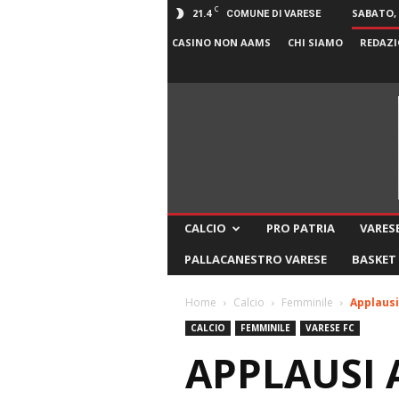
C
21.4
SABATO, 
COMUNE DI VARESE
CASINO NON AAMS
CHI SIAMO
REDAZI
CALCIO
PRO PATRIA
VARESE
PALLACANESTRO VARESE
BASKET
Home
Calcio
Femminile
Applausi
CALCIO
FEMMINILE
VARESE FC
APPLAUSI 