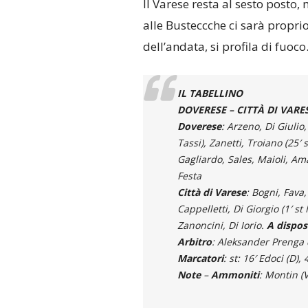
Il Varese resta al sesto posto
alle Busteccche ci sarà proprio
dell’andata, si profila di fuoco
IL TABELLINO
DOVERESE – CITTÀ DI VARESE
Doverese
: Arzeno, Di Giulio,
Tassi), Zanetti, Troiano (25′ 
Gagliardo, Sales, Maioli, Ama
Festa
Città di Varese
: Bogni, Fava,
Cappelletti, Di Giorgio (1′ st 
Zanoncini, Di Iorio.
A dispos
Arbitro
: Aleksander Prenga 
Marcatori
: st: 16′ Edoci (D),
Note
–
Ammoniti
: Montin (V