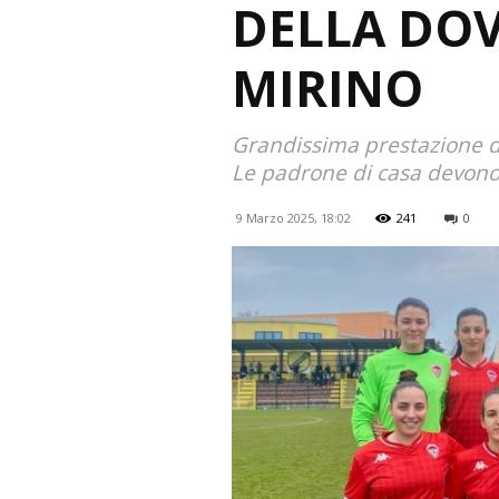
DELLA DOV
MIRINO
Grandissima prestazione da
Le padrone di casa devono
9 Marzo 2025, 18:02
241
0