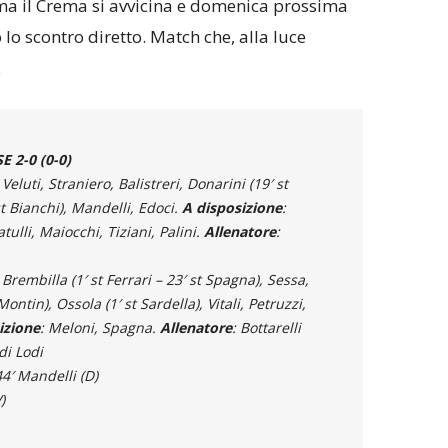
, ma il Crema si avvicina e domenica prossima
 lo scontro diretto. Match che, alla luce
.
 2-0 (0-0)
 Veluti, Straniero, Balistreri, Donarini (19′ st
st Bianchi), Mandelli, Edoci.
A disposizione
:
tulli, Maiocchi, Tiziani, Palini.
Allenatore
:
 Brembilla (1′ st Ferrari – 23′ st Spagna), Sessa,
Montin), Ossola (1′ st Sardella), Vitali, Petruzzi,
izione
: Meloni, Spagna.
Allenatore
: Bottarelli
di Lodi
 44′ Mandelli (D)
)