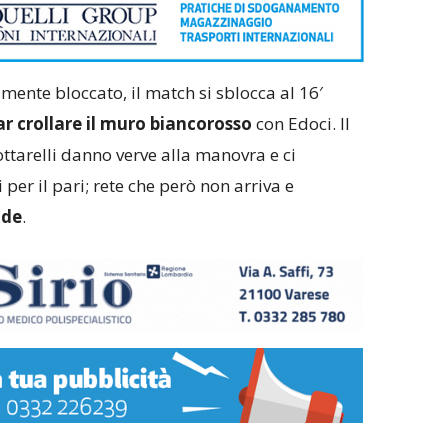
ente bloccato, il match si sblocca al 16′
far crollare il muro biancorosso
con Edoci. Il
ottarelli danno verve alla manovra e ci
er il pari; rete che però non arriva e
ude
.