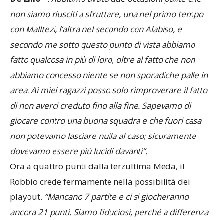
non siamo riusciti a sfruttare
,
una nel
primo temp
o
con
M
al
l
te
z
i,
l’altra nel
se
c
o
nd
o
con Al
abiso,
e
secondo me
sotto questo punto di vista abbiamo
fatto qualco
sa in più di loro, oltre al fatto che
non
abbiamo
concesso n
iente
se non sporadiche palle in
area.
Ai miei ragazzi
posso solo rimproverare
il fatto
d
i non aver
ci
creduto fino alla fine.
S
apevamo di
giocare con
tro una buona s
quadra
e che
fuori casa
non
potevamo
lasciare nulla al caso;
sicuramente
dovevamo e
sser
e
più lucidi davanti
“.
Ora a quattro punti dalla terzultima Meda, il
Robbio crede fermamente nella possibilità dei
playout.
“Mancano
7 parti
t
e
e ci si giocheranno
ancora
2
1 punti.
S
iamo
fiduciosi, perché
a differenza