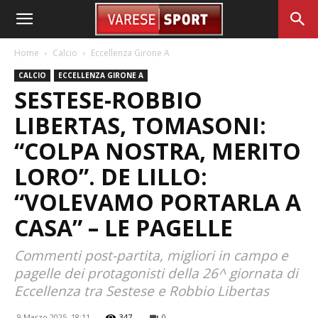
Home
Calcio
Eccellenza Girone A
CALCIO
ECCELLENZA GIRONE A
SESTESE-ROBBIO
LIBERTAS, TOMASONI:
“COLPA NOSTRA, MERITO
LORO”. DE LILLO:
“VOLEVAMO PORTARLA A
CASA” – LE PAGELLE
Commenti post-partita, migliori in campo e
pagelle dei protagonisti della 26^ giornata di
Eccellenza tra Sestese e Robbio Libertas
9 Marzo 2025, 18:11
347
0