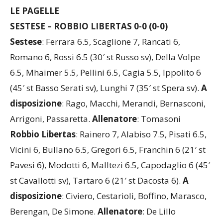
LE PAGELLE
SESTESE – ROBBIO LIBERTAS 0-0 (0-0)
Sestese
: Ferrara 6.5, Scaglione 7, Rancati 6,
Romano 6, Rossi 6.5 (30′ st Russo sv), Della Volpe
6.5, Mhaimer 5.5, Pellini 6.5, Cagia 5.5, Ippolito 6
(45′ st Basso Serati sv), Lunghi 7 (35′ st Spera sv).
A
disposizione
: Rago, Macchi, Merandi, Bernasconi,
Arrigoni, Passaretta.
Allenatore
: Tomasoni
Robbio Libertas
: Rainero 7, Alabiso 7.5, Pisati 6.5,
Vicini 6, Bullano 6.5, Gregori 6.5, Franchin 6 (21′ st
Pavesi 6), Modotti 6, Malltezi 6.5, Capodaglio 6 (45′
st Cavallotti sv), Tartaro 6 (21′ st Dacosta 6).
A
disposizione
: Civiero, Cestarioli, Boffino, Marasco,
Berengan, De Simone.
Allenatore
: De Lillo