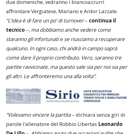
due domeniche, vedranno i biancoazzurri
affrontare Vergiatese, Mariano e Ardor Lazzate.
“L’idea è di fare un po’ di turnover
–
continua il
tecnico
–,
ma dobbiamo anche vedere come
staranno gli infortunati e se riusciamo a recuperare
qualcuno. In ogni caso, chi andrà in campo saprà
come dare il proprio contributo. Vero, saranno tre
partite ravvicinate, ma questo vale sia per noi sia per
gli altri. Le affronteremo una alla volta”.
“
Volevamo vincere
la
partita
– dichiara senza giri di
parole l’allenatore del Robbio Libertas
Leonardo
De Lillo
–.
Abbiamo
avuto due occasioni pulite
che