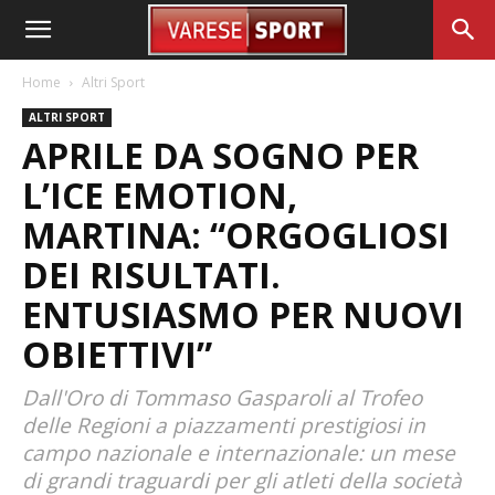
Home
Altri Sport
ALTRI SPORT
APRILE DA SOGNO PER
L’ICE EMOTION,
MARTINA: “ORGOGLIOSI
DEI RISULTATI.
ENTUSIASMO PER NUOVI
OBIETTIVI”
Dall'Oro di Tommaso Gasparoli al Trofeo
delle Regioni a piazzamenti prestigiosi in
campo nazionale e internazionale: un mese
di grandi traguardi per gli atleti della società