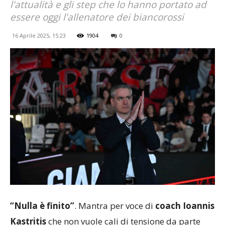
l'attualità e gli step che lo hanno portato ad
essere oggi l'allenatore dei biancorossi
16 Aprile 2025, 15:23
1904
0
“Nulla è finito”
. Mantra per voce di
coach Ioannis
Kastritis
che non vuole cali di tensione da parte