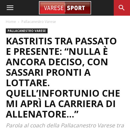
Home
Pallacanestro Varese
PALLACANESTRO VARESE
KASTRITIS TRA PASSATO
E PRESENTE: “NULLA È
ANCORA DECISO, CON
SASSARI PRONTI A
LOTTARE.
QUELL’INFORTUNIO CHE
MI APRÌ LA CARRIERA DI
ALLENATORE…”
Parola al coach della Pallacanestro Varese tra