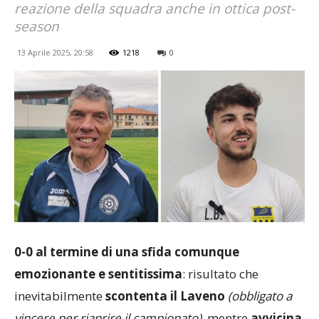
reazione della squadra anche in ottica post-
season
13 Aprile 2025, 20:58
1218
0
0-0 al termine di una sfida comunque
emozionante e sentitissima
: risultato che
inevitabilmente
scontenta il Laveno
(obbligato a
vincere per riaprire il campionato)
, mentre
avvicina