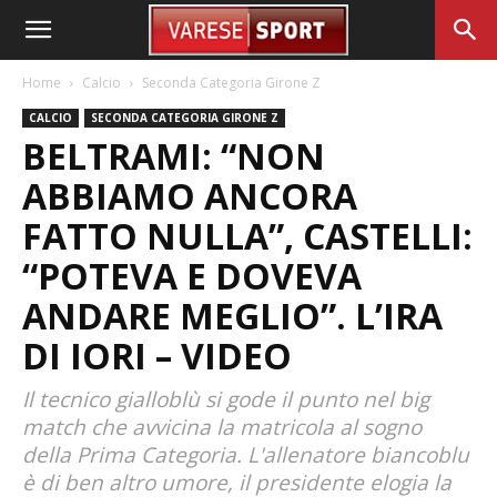
Home
Calcio
Seconda Categoria Girone Z
CALCIO
SECONDA CATEGORIA GIRONE Z
BELTRAMI: “NON
ABBIAMO ANCORA
FATTO NULLA”, CASTELLI:
“POTEVA E DOVEVA
ANDARE MEGLIO”. L’IRA
DI IORI – VIDEO
Il tecnico gialloblù si gode il punto nel big
match che avvicina la matricola al sogno
della Prima Categoria. L'allenatore biancoblu
è di ben altro umore, il presidente elogia la