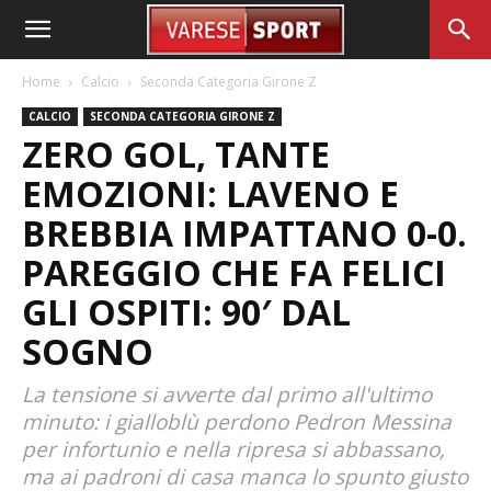
Home
Calcio
Seconda Categoria Girone Z
CALCIO
SECONDA CATEGORIA GIRONE Z
ZERO GOL, TANTE
EMOZIONI: LAVENO E
BREBBIA IMPATTANO 0-0.
PAREGGIO CHE FA FELICI
GLI OSPITI: 90′ DAL
SOGNO
La tensione si avverte dal primo all'ultimo
minuto: i gialloblù perdono Pedron Messina
per infortunio e nella ripresa si abbassano,
ma ai padroni di casa manca lo spunto giusto