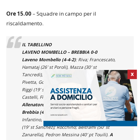
Ore 15.00
– Squadre in campo per il
riscaldamento.
IL TABELLINO
LAVENO MOMBELLO – BREBBIA 0-0
Laveno Mombello (4-4-2)
: Riva; Francescato,
Hamataj (26′ st Poroli), Mazza (30′ st
Tancredi), Frascoli; Cerutti (34′ st Trani),
X
Pivetta, Golisciano (37′ st Laghezza), Barone;
Riggi (19′ st Leone), Hafid.
A disposizione
:
Castelli, Fiori, Marzagora, Federici.
Allenatore
: Iori
Brebbia (4-3-1-2)
: Perna; Bezzolato, Corcella,
Infantino, Reale; De Carli, Giordano, Barbarito
(19′ st Sanchez); Rocchino; Beltrami (50′ st
Zanarella), Pedron Messina (40′ pt Touili).
A