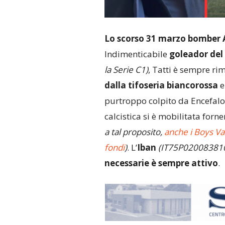
Lo scorso 31 marzo bomber 
Indimenticabile
goleador del 
la Serie C1)
, Tatti è sempre ri
dalla tifoseria biancorossa
e
purtroppo colpito da Encefalo
calcistica si è mobilitata forn
a tal proposito,
anche i Boys Va
fondi
)
. L’
Iban
(IT75P0200838
necessarie è sempre attivo
.