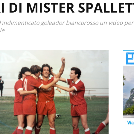
 DI MISTER SPALLET
 all'indimenticato goleador biancorosso un video per
le