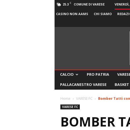
C
25.3
VENERDÌ,
COMUNE DI VARESE
CASINO NON AAMS
CHI SIAMO
REDAZI
CALCIO
PRO PATRIA
VARESE
PALLACANESTRO VARESE
BASKET
Home
VARESE FC
Bomber Tatti con 
VARESE FC
BOMBER TA