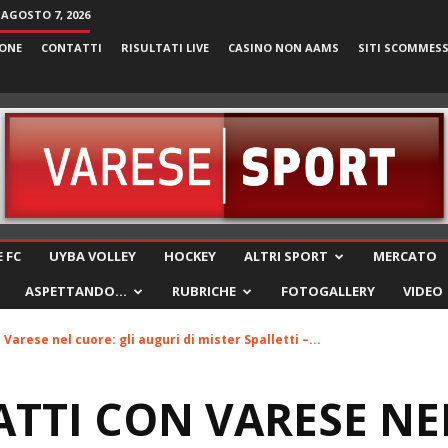
 AGOSTO 7, 2026
ONE
CONTATTI
RISULTATI LIVE
CASINO NON AAMS
SITI SCOMMES
VareseSport
 FC
UYBA VOLLEY
HOCKEY
ALTRI SPORT
MERCATO
ASPETTANDO…
RUBRICHE
FOTOGALLERY
VIDEO
Varese nel cuore: gli auguri di mister Spalletti –...
TTI CON VARESE NE