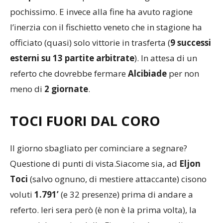
recupero
in una ripresa in cui si è giocato
pochissimo. E invece alla fine ha avuto ragione
l’inerzia con il fischietto veneto che in stagione ha
officiato (quasi) solo vittorie in trasferta (
9 successi
esterni su 13 partite arbitrate
). In attesa di un
referto che dovrebbe fermare
Alcibiade
per non
meno di
2 giornate
.
TOCI FUORI DAL CORO
Il giorno sbagliato per cominciare a segnare?
Questione di punti di vista.Siacome sia, ad
Eljon
Toci
(salvo ognuno, di mestiere attaccante) cisono
voluti
1.791’
(e 32 presenze) prima di andare a
referto. Ieri sera però (è non è la prima volta), la