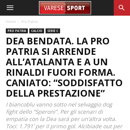
Home
Pro Patria
PRO PATRIA
CALCIO
SERIE C
DEA BENDATA. LA PRO
PATRIA SI ARRENDE
ALL’ATALANTA E A UN
RINALDI FUORI FORMA.
CANIATO: “SODDISFATTO
DELLA PRESTAZIONE”
I biancoblu vanno sotto nel selvaggio dog
fight dello “Speroni”. Per gli scenari di
empatia con la Dea sarà per un’altra volta.
Toci: 1.791’ per il primo gol. Alcibiade out per