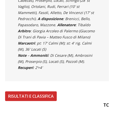
Cabezas), Proserpio, Locati, Schingo (28′ st
Vaglio), Ortolani, Rudi, Ferrari (10′ st
Mammetti), Fasoli, Alletto, De Vincenzi (17′ st
Pedrocchi).
A disposizione
: Brenicci, Bello,
Papasodaro, Mazzone.
Allenatore
: Tibaldo
Arbitro
: Giorgia Arcoleo di Palermo (Giacomo
Di Trani di Pavia – Matteo Fusco di Milano)
Marcaotri
: pt: 17′ Calmi (M); st: 4′ rig. Calmi
(M), 36′ Locati (S)
Note
–
Ammoniti
: Di Cesare (M), Ambrosini
(M), Proserpio (S), Locati (S), Pozzoli (M).
Recuperi
: 2’+4′
RISULTATI E CLASSIFICA
TC