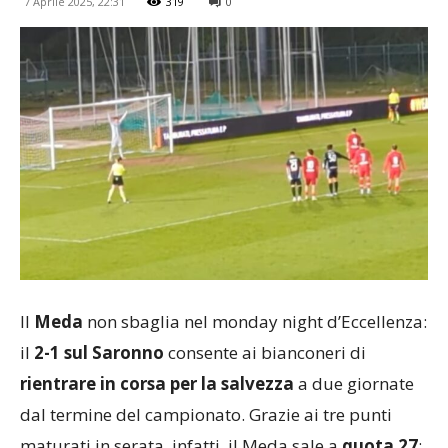
7 Aprile 2025, 22:31
319
0
Il
Meda
non sbaglia nel monday night d’Eccellenza:
il
2-1 sul Saronno
consente ai bianconeri di
rientrare in corsa per la salvezza
a due giornate
dal termine del campionato. Grazie ai tre punti
maturati in serata, infatti, il Meda sale a
quota 27
: