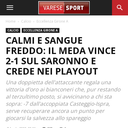
Home
Calcio
Eccellenza Girone A
CALCIO
ECCELLENZA GIRONE A
CALMI E SANGUE
FREDDO: IL MEDA VINCE
2-1 SUL SARONNO E
CREDE NEI PLAYOUT
Una doppietta dell'attaccante regala una
vittoria d'oro ai bianconeri che, pur restando
al terzultimo posto, si avvicinano a chi sta
sopra: -7 dall'accoppiata Casteggio-Ispra,
serve recuperare ancora un punto per
giocarsi la salvezza allo spareggio