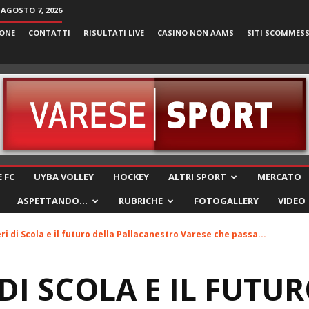
 AGOSTO 7, 2026
ONE
CONTATTI
RISULTATI LIVE
CASINO NON AAMS
SITI SCOMMES
VareseSport
 FC
UYBA VOLLEY
HOCKEY
ALTRI SPORT
MERCATO
ASPETTANDO…
RUBRICHE
FOTOGALLERY
VIDEO
eri di Scola e il futuro della Pallacanestro Varese che passa...
 DI SCOLA E IL FUTU