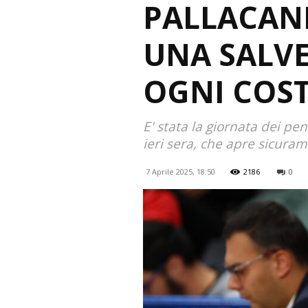
PALLACANE
UNA SALVE
OGNI COS
E' stata la giornata dei pe
ieri sera, che apre sicuram
7 Aprile 2025, 18:50
2186
0