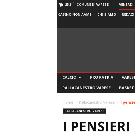
C
25.3
VENERDÌ,
COMUNE DI VARESE
CASINO NON AAMS
CHI SIAMO
REDAZI
CALCIO
PRO PATRIA
VARESE
PALLACANESTRO VARESE
BASKET
Home
Pallacanestro Varese
I pensi
PALLACANESTRO VARESE
I PENSIERI