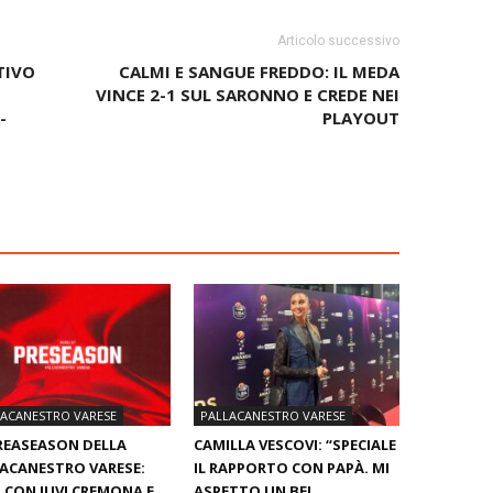
Articolo successivo
TIVO
CALMI E SANGUE FREDDO: IL MEDA
VINCE 2-1 SUL SARONNO E CREDE NEI
-
PLAYOUT
LACANESTRO VARESE
PALLACANESTRO VARESE
REASEASON DELLA
CAMILLA VESCOVI: “SPECIALE
ACANESTRO VARESE:
IL RAPPORTO CON PAPÀ. MI
 CON JUVI CREMONA E
ASPETTO UN BEL