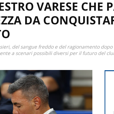
STRO VARESE CHE P
ZZA DA CONQUISTA
TO
nsieri, del sangue freddo e del ragionamento dopo l
ente a scenari possibili diversi per il futuro del c