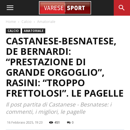
Home
Calcio
Amatoriale
CALCIO
AMATORIALE
CASTANESE-BESNATESE,
DE BERNARDI:
“PRESTAZIONE DI
GRANDE ORGOGLIO”,
RASINI: “TROPPO
FRETTOLOSI”. LE PAGELLE
Il post partita di Castanese - Besnatese: i
commenti, i migliori, le pagelle
16 Febbraio 2025, 19:23
451
0