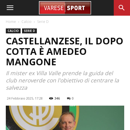
Home
Calcio
Serie D
CALCIO
SERIE D
CASTELLANZESE, IL DOPO
COTTA È AMEDEO
MANGONE
Il mister ex Villa Valle prende la guida del
club neroverde con l'obiettivo di centrare la
salvezza
24 Febbraio 2025, 17:28
346
0