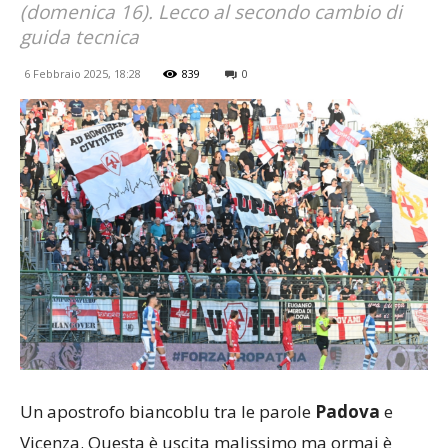
(domenica 16). Lecco al secondo cambio di
guida tecnica
6 Febbraio 2025, 18:28
839
0
Un apostrofo biancoblu tra le parole
Padova
e
Vicenza. Questa è uscita malissimo ma ormai è