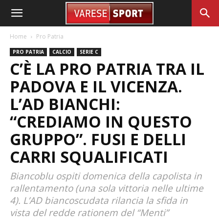
Home
Pro Patria
PRO PATRIA
CALCIO
SERIE C
C’È LA PRO PATRIA TRA IL
PADOVA E IL VICENZA.
L’AD BIANCHI:
“CREDIAMO IN QUESTO
GRUPPO”. FUSI E DELLI
CARRI SQUALIFICATI
Biancoblu ospiti domenica della capolista in
rallentamento (una sola vittoria nelle ultime
4). L’AD biancoscudata rilancia la sfida in
vista del redde rationem del “Menti”