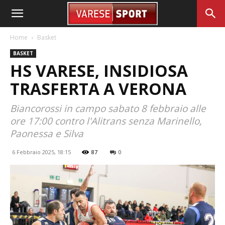
Home
Basket
BASKET
HS VARESE, INSIDIOSA
TRASFERTA A VERONA
Biancorossi in campo sabato 8 febbraio alle
ore 17:00 contro l'Alitrans senza Marinello,
Paonessa e Silva
6 Febbraio 2025, 18:15
87
0