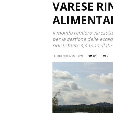
VARESE RI
ALIMENTA
Il mondo remiero varesotto s
per la gestione delle ecced
ridistribuite 4,4 tonnellate
4 Febbraio 2025, 16:40
84
0