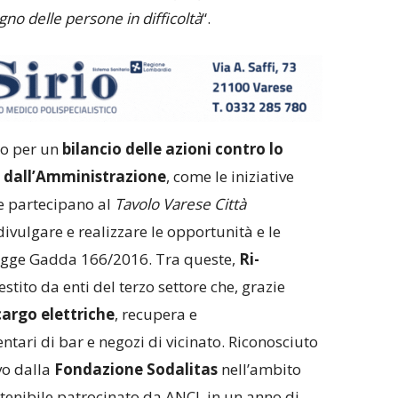
no delle persone in difficoltà
“.
o per un
bilancio delle azioni contro lo
 dall’Amministrazione
, come le iniziative
he partecipano al
Tavolo Varese Città
ivulgare e realizzare le opportunità e le
legge Gadda 166/2016. Tra queste,
Ri-
estito da enti del terzo settore che, grazie
cargo elettriche
, recupera e
ntari di bar e negozi di vicinato. Riconosciuto
vo dalla
Fondazione Sodalitas
nell’ambito
tenibile patrocinato da ANCI, in un anno di