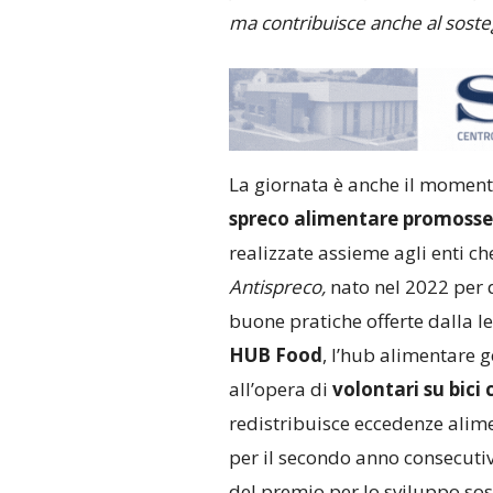
ma contribuisce anche al sosteg
La giornata è anche il moment
spreco alimentare promosse
realizzate assieme agli enti c
Antispreco,
nato nel 2022 per d
buone pratiche offerte dalla 
HUB Food
, l’hub alimentare g
all’opera di
volontari su bici 
redistribuisce eccedenze alime
per il secondo anno consecuti
del premio per lo sviluppo sos