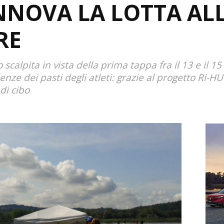
NNOVA LA LOTTA AL
RE
calpita in vista della prima tappa fra il 13 e il 15 
enze dei pasti degli atleti: grazie al progetto Ri-H
 di cibo