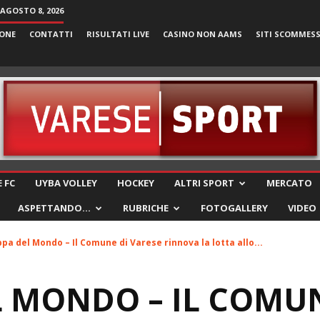
AGOSTO 8, 2026
ONE
CONTATTI
RISULTATI LIVE
CASINO NON AAMS
SITI SCOMMES
VareseSport
 FC
UYBA VOLLEY
HOCKEY
ALTRI SPORT
MERCATO
ASPETTANDO…
RUBRICHE
FOTOGALLERY
VIDEO
pa del Mondo – Il Comune di Varese rinnova la lotta allo...
 MONDO – IL COMUN