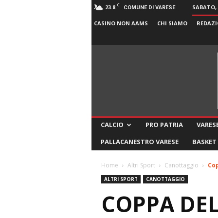
C
23.8
SABATO, 
COMUNE DI VARESE
CASINO NON AAMS
CHI SIAMO
REDAZI
CALCIO
PRO PATRIA
VARESE
PALLACANESTRO VARESE
BASKET
Home
Altri Sport
Canottaggio
Cop
ALTRI SPORT
CANOTTAGGIO
COPPA DEL