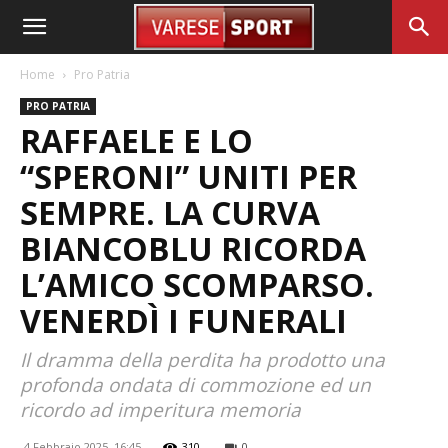
Home
Pro Patria
PRO PATRIA
RAFFAELE E LO
“SPERONI” UNITI PER
SEMPRE. LA CURVA
BIANCOBLU RICORDA
L’AMICO SCOMPARSO.
VENERDÌ I FUNERALI
Il dramma della perdita ha prodotto una
profonda ondata di commozione ed un
ricordo ad imperitura memoria
4 Febbraio 2025, 16:45
310
0