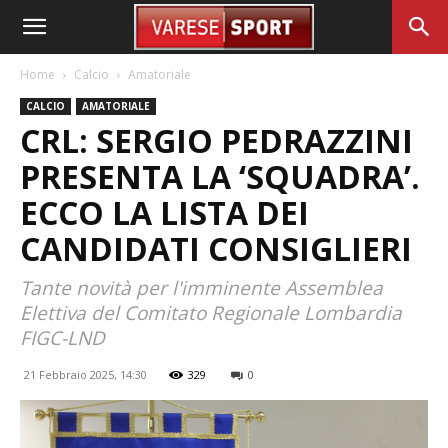
Home
Calcio
Amatoriale
CALCIO
AMATORIALE
CRL: SERGIO PEDRAZZINI
PRESENTA LA ‘SQUADRA’.
ECCO LA LISTA DEI
CANDIDATI CONSIGLIERI
Tante novità per l'imminente Assemblea
Elettiva del Comitato Regionale Lombardia
FIGC-LND
21 Febbraio 2025, 14:30
329
0