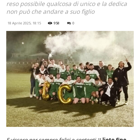
reso possibile qualcosa di unico e la dedica
non può che andare a suo figlio
18 Aprile 2025, 18:15
958
0
E vissero per sempre felici e contenti
. Il
lieto fine