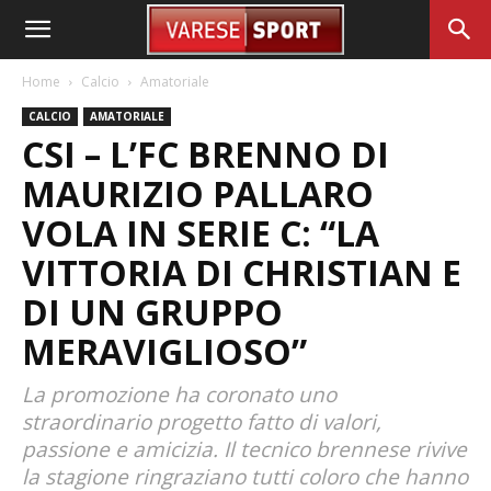
Home
Calcio
Amatoriale
CALCIO
AMATORIALE
CSI – L’FC BRENNO DI
MAURIZIO PALLARO
VOLA IN SERIE C: “LA
VITTORIA DI CHRISTIAN E
DI UN GRUPPO
MERAVIGLIOSO”
La promozione ha coronato uno
straordinario progetto fatto di valori,
passione e amicizia. Il tecnico brennese rivive
la stagione ringraziano tutti coloro che hanno