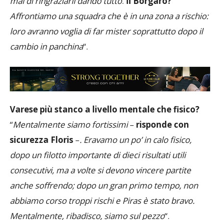
mai di ringraziarli dando tutto
.
Il Borgaro?
Affrontiamo una squadra che è in una zona a rischio:
loro avranno voglia di far mister soprattutto dopo il
cambio in panchina
“.
Varese più stanco a livello mentale che fisico?
“
Mentalmente siamo fortissimi
–
risponde con
sicurezza Floris
–
. Eravamo un po’ in calo fisico,
dopo un filotto importante di dieci risultati utili
consecutivi, ma a volte si devono vincere partite
anche soffrendo; dopo un gran primo tempo, non
abbiamo corso troppi rischi e Piras è stato bravo.
Mentalmente, ribadisco, siamo sul pezzo
“.