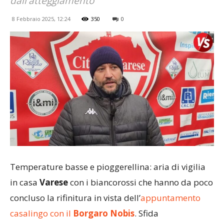
dall'atteggiamento
8 Febbraio 2025, 12:24
350
0
Temperature basse e pioggerellina: aria di vigilia
in casa
Varese
con i biancorossi che hanno da poco
concluso la rifinitura in vista dell’
appuntamento
casalingo con il
Borgaro Nobis
. Sfida