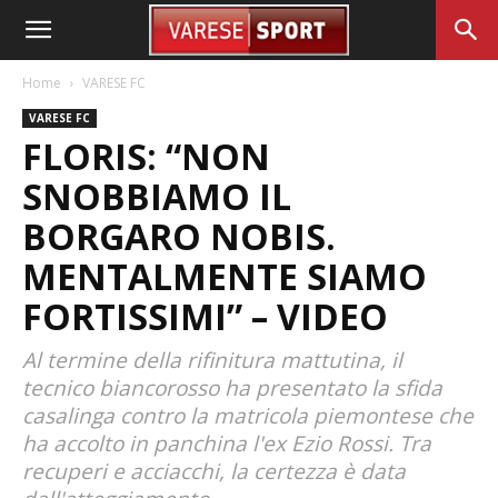
Home
VARESE FC
VARESE FC
FLORIS: “NON
SNOBBIAMO IL
BORGARO NOBIS.
MENTALMENTE SIAMO
FORTISSIMI” – VIDEO
Al termine della rifinitura mattutina, il
tecnico biancorosso ha presentato la sfida
casalinga contro la matricola piemontese che
ha accolto in panchina l'ex Ezio Rossi. Tra
recuperi e acciacchi, la certezza è data