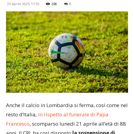
23 Aprile 2025, 17:55
268
0
Anche il calcio in Lombardia si ferma, così come nel
resto d’Italia,
in rispetto al funerale di Papa
Francesco
, scomparso lunedì 21 aprile all’età di 88
anni. Il CRL ha così disposto
la sospensione di