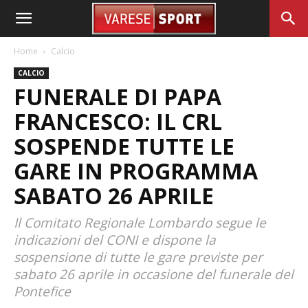
Home
Calcio
CALCIO
FUNERALE DI PAPA
FRANCESCO: IL CRL
SOSPENDE TUTTE LE
GARE IN PROGRAMMA
SABATO 26 APRILE
Il Comitato Regionale Lombardo segue le
indicazioni del CONI e dispone la
sospensione di tutte le gare previste per
sabato 26 aprile in occasione del funerale del
Pontefice