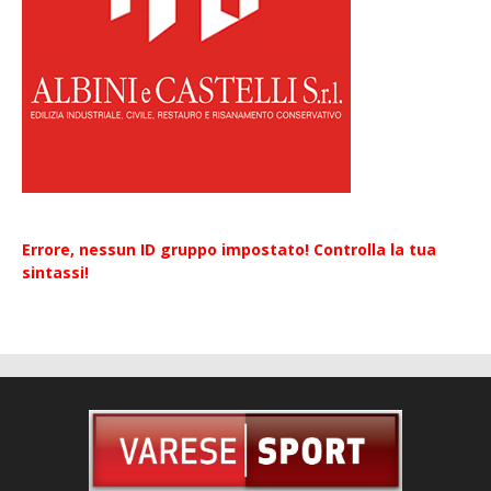
Errore, nessun ID gruppo impostato! Controlla la tua
sintassi!