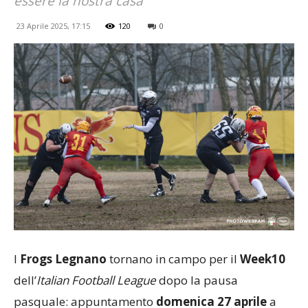
essere la nostra casa"
23 Aprile 2025, 17:15
120
0
I
Frogs Legnano
tornano in campo per il
Week10
dell’
Italian Football League
dopo la pausa
pasquale: appuntamento
domenica 27 aprile
a