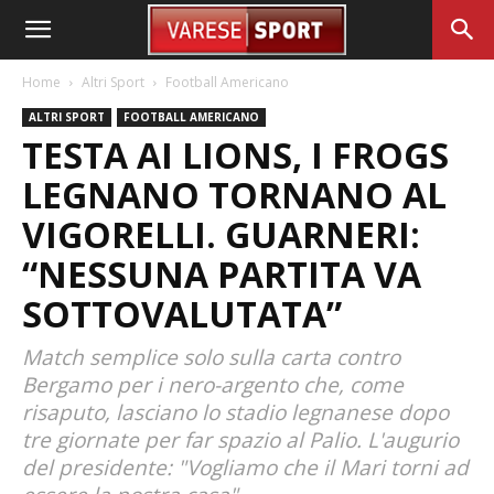
Home
Altri Sport
Football Americano
ALTRI SPORT
FOOTBALL AMERICANO
TESTA AI LIONS, I FROGS
LEGNANO TORNANO AL
VIGORELLI. GUARNERI:
“NESSUNA PARTITA VA
SOTTOVALUTATA”
Match semplice solo sulla carta contro
Bergamo per i nero-argento che, come
risaputo, lasciano lo stadio legnanese dopo
tre giornate per far spazio al Palio. L'augurio
del presidente: "Vogliamo che il Mari torni ad