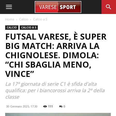
Home
Calcio
Calcio a 5
CALCIO
CALCIO A 5
FUTSAL VARESE, È SUPER
BIG MATCH: ARRIVA LA
CHIGNOLESE. DIMOLA:
“CHI SBAGLIA MENO,
VINCE”
La 17ª giornata di serie C1 è sfida d'alta
qualifica: per i biancorossi arriva la 2ª della
classe
30 Gennaio 2025, 17:30
111
0