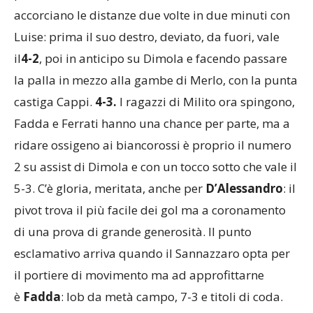
accorciano le distanze due volte in due minuti con
Luise: prima il suo destro, deviato, da fuori, vale
il
4-2
, poi in anticipo su Dimola e facendo passare
la palla in mezzo alla gambe di Merlo, con la punta
castiga Cappi.
4-3.
I ragazzi di Milito ora spingono,
Fadda e Ferrati hanno una chance per parte, ma a
ridare ossigeno ai biancorossi è proprio il numero
2 su assist di Dimola e con un tocco sotto che vale il
5-3. C’è gloria, meritata, anche per
D’Alessandro
: il
pivot trova il più facile dei gol ma a coronamento
di una prova di grande generosità. Il punto
esclamativo arriva quando il Sannazzaro opta per
il portiere di movimento ma ad approfittarne
è
Fadda
: lob da metà campo, 7-3 e titoli di coda.