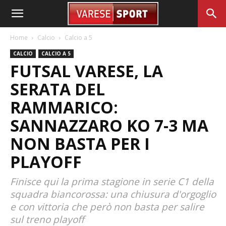
Home
Calcio
Calcio a 5
CALCIO
CALCIO A 5
FUTSAL VARESE, LA
SERATA DEL
RAMMARICO:
SANNAZZARO KO 7-3 MA
NON BASTA PER I
PLAYOFF
Finisce qui la prima stagione in serie C1 della
squadra biancorossa: una chiusura d'orgoglio
e con vittoria che però non basta per salire
sul treno playoff