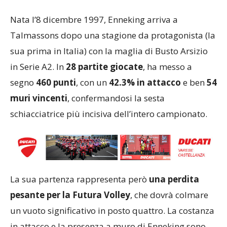
Nata l’8 dicembre 1997, Enneking arriva a
Talmassons dopo una stagione da protagonista (la
sua prima in Italia) con la maglia di Busto Arsizio
in Serie A2. In
28 partite giocate
, ha messo a
segno
460 punti
, con un
42.3% in attacco
e ben
54
muri vincenti
, confermandosi la sesta
schiacciatrice più incisiva dell’intero campionato.
La sua partenza rappresenta però
una perdita
pesante per la Futura Volley
, che dovrà colmare
un vuoto significativo in posto quattro. La costanza
in attacco e la presenza a muro di Enneking sono