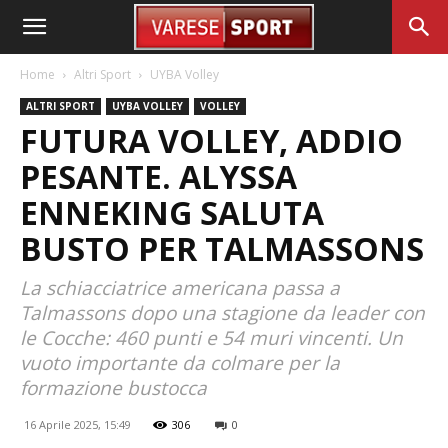
Home
Altri Sport
UYBA Volley
ALTRI SPORT
UYBA VOLLEY
VOLLEY
FUTURA VOLLEY, ADDIO
PESANTE. ALYSSA
ENNEKING SALUTA
BUSTO PER TALMASSONS
La schiacciatrice americana passa a
Talmassons dopo una stagione da leader con
le Cocche: 460 punti e 54 muri vincenti. Un
vuoto importante da colmare per la
formazione bustocca
16 Aprile 2025, 15:49
306
0