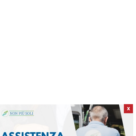
X
ICI