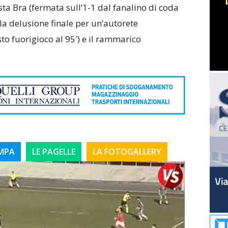
ista Bra (fermata sull’1-1 dal fanalino di coda
 la delusione finale per un’autorete
o fuorigioco al 95′) e il rammarico
AMPA
LE PAGELLE
LA FOTOGALLERY