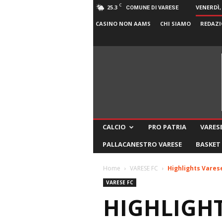
C
25.3
VENERDÌ,
COMUNE DI VARESE
CASINO NON AAMS
CHI SIAMO
REDAZI
CALCIO
PRO PATRIA
VARESE
PALLACANESTRO VARESE
BASKET
Home
VARESE FC
Highlights Varese
VARESE FC
HIGHLIGHTS