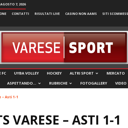
 AGOSTO 7, 2026
ONE
CONTATTI
RISULTATI LIVE
CASINO NON AAMS
SITI SCOMMES
VareseSport
 FC
UYBA VOLLEY
HOCKEY
ALTRI SPORT
MERCATO
ASPETTANDO…
RUBRICHE
FOTOGALLERY
VIDEO
 – Asti 1-1
 VARESE – ASTI 1-1