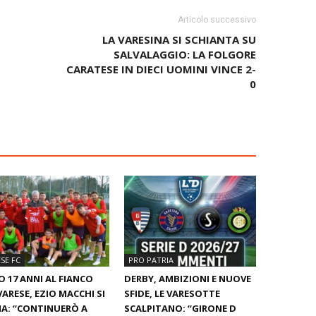
Articolo successivo
LA VARESINA SI SCHIANTA SU
SALVALAGGIO: LA FOLGORE
CARATESE IN DIECI UOMINI VINCE 2-
0
SE FC
PRO PATRIA
 17 ANNI AL FIANCO
DERBY, AMBIZIONI E NUOVE
VARESE, EZIO MACCHI SI
SFIDE, LE VARESOTTE
A: “CONTINUERÒ A
SCALPITANO: “GIRONE D