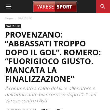
Home
VARESE FC
VARESE FC
PROVENZANO:
“ABBASSATI TROPPO
DOPO IL GOL”. ROMERO:
“FUORIGIOCO GIUSTO.
MANCATA LA
FINALIZZAZIONE”
Il commento a caldo del vice-allenatore e
dell'attaccante biancorosso dopo l'1-1 del
Varese contro l'Asti
23 Febbraio 2025, 17:31
502
0