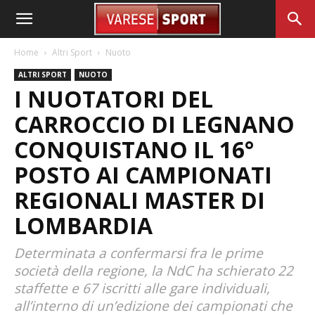
Home
Altri Sport
Nuoto
ALTRI SPORT
NUOTO
I NUOTATORI DEL
CARROCCIO DI LEGNANO
CONQUISTANO IL 16°
POSTO AI CAMPIONATI
REGIONALI MASTER DI
LOMBARDIA
Determinata a confermarsi fra le prime
società della regione, la NdC ha schierato 22
staffette e 67 iscritti alle gare individuali,
all’interno di un’edizione dei campionati che