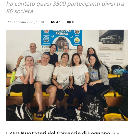
ha contato quasi 3500 partecipanti divisi tra
86 società
27 Febbraio 2025, 10:30
47
0
L’ASD
Nuotatori del Carroccio
di Legnano
si è