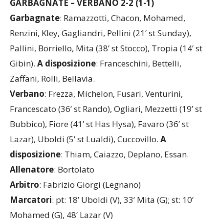
GARBAGNATE – VERBANO 2-2 (1-1)
Garbagnate
: Ramazzotti, Chacon, Mohamed,
Renzini, Kley, Gagliandri, Pellini (21’ st Sunday),
Pallini, Borriello, Mita (38’ st Stocco), Tropia (14’ st
Gibin).
A
disposizione
: Franceschini, Bettelli,
Zaffani, Rolli, Bellavia.
Verbano
: Frezza, Michelon, Fusari, Venturini,
Francescato (36’ st Rando), Ogliari, Mezzetti (19’ st
Bubbico), Fiore (41’ st Has Hysa), Favaro (36’ st
Lazar), Uboldi (5’ st Lualdi), Cuccovillo.
A
disposizione
: Thiam, Caiazzo, Deplano, Essan.
Allenatore
: Bortolato
Arbitro
: Fabrizio Giorgi (Legnano)
Marcatori
: pt: 18’ Uboldi (V), 33’ Mita (G); st: 10’