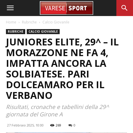
Home
Rubriche
Calcio Giovanile
RUBRICHE
CALCIO GIOVANILE
JUNIORES ELITE, 29^ – IL
MORAZZONE NE FA 4,
IMPATTA ANCORA LA
SOLBIATESE. PARI
DOLCEAMARO PER IL
VERBANO
Risultati, cronache e tabellini della 29^
giornata del Girone A
27 Febbraio 2025, 10:00
269
0