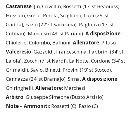
CASTANESE – VALCERESIO 3-0
Castanese
: Jin, Crivellin, Rossetti (17’ st Beaouiss),
Hussain, Greco, Perola, Scigliano, Lupi (29’ st
Gadda), Fazio (22’ st Sartirana), Pagliuca (17’ st
Cubhan), Mancuso (43’ st Pariani).
A
disposizione
:
Chiolerio, Colombo, Baffioni.
Allenatore
: Piluso
Valceresio
: Gazzoldi, Franceschina, Fabbrini (34’ st
Laiola), Zocchi (7’ st Nardi), La Notte, Cordone (34’ st
Grimaldi), Savio, Binetti, Provini (19’ st Stocco),
Cannazza (24’ st Bramajo), Sirna.
A disposizione
:
Ghiringhelli.
Allenatore
: Marchesi
Arbitro
: Giuseppe Simeone (Busto Arsizio)
Note
–
Ammoniti
: Rossetti (C). Fazio (C)