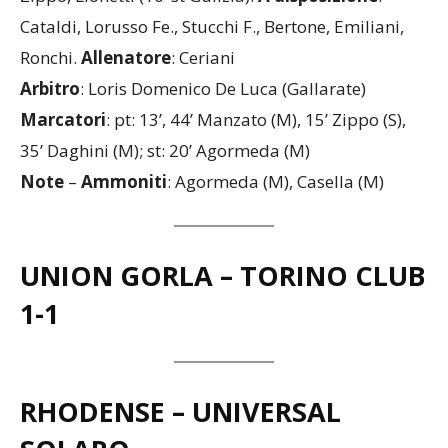
Zippo, Lionetti (10’ st Gulizia).
A disposizione
:
Cataldi, Lorusso Fe., Stucchi F., Bertone, Emiliani,
Ronchi.
Allenatore
: Ceriani
Arbitro
: Loris Domenico De Luca (Gallarate)
Marcatori
: pt: 13’, 44’ Manzato (M), 15’ Zippo (S),
35’ Daghini (M); st: 20’ Agormeda (M)
Note
–
Ammoniti
: Agormeda (M), Casella (M)
UNION GORLA – TORINO CLUB
1-1
RHODENSE – UNIVERSAL