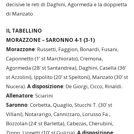
playoff. Per i rossoblù allenati da mister Sciarini
decisive le reti di Daghini, Agormeda e la doppietta
di Manzato
IL TABELLINO
MORAZZONE – SARONNO 4-1 (3-1)
Morazzone
: Russetti, Faggion, Bonardi, Fusani,
Caponnetto (1’ st Marchiorato), Cremona,
Agormeda (28’ st Santandrea), Daghini, Casella (36’
st Azzolini), Ippolito (20’ st Speltoni), Manzato (30’ st
Nucera).
A
disposizione
: De Giorgi, Cicco, Rinaldi.
Allenatore
: Sciarini
Saronno
: Corbetta, Quaglio, Stucchi T. (30’ st
Villani), Notararigo, Cannizzaro, Lorusso Fa.,
Bozzolan (24’ st Barletta), Cabezas, Cherubini,