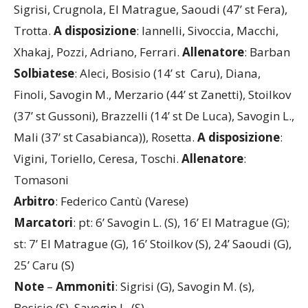
Carcano (46’ st Fornasieri), Gasperini, Di Pietromica,
Sigrisi, Crugnola, El Matrague, Saoudi (47’ st Fera),
Trotta.
A
disposizione
: Iannelli, Sivoccia, Macchi,
Xhakaj, Pozzi, Adriano, Ferrari.
Allenatore
: Barban
Solbiatese
: Aleci, Bosisio (14’ st Caru), Diana,
Finoli, Savogin M., Merzario (44’ st Zanetti), Stoilkov
(37’ st Gussoni), Brazzelli (14’ st De Luca), Savogin L.,
Mali (37’ st Casabianca)), Rosetta.
A disposizione
:
Vigini, Toriello, Ceresa, Toschi.
Allenatore
:
Tomasoni
Arbitro
: Federico Cantù (Varese)
Marcatori
: pt: 6’ Savogin L. (S), 16’ El Matrague (G);
st: 7’ El Matrague (G), 16’ Stoilkov (S), 24’ Saoudi (G),
25’ Caru (S)
Note
–
Ammoniti
: Sigrisi (G), Savogin M. (s),