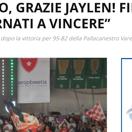
O, GRAZIE JAYLEN! 
NATI A VINCERE”
i dopo la vittoria per 95-82 della Pallacanestro Var