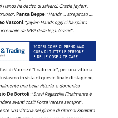
i Hands ha deciso di salvarci. Grazie Jaylen
“,
truoso
“,
Panta Beppe
: “
Hands … strepitoso ….
o Vasconi
: “
Jaylen Hands oggi ci ha spinto
ncredibile da MVP della lega. Grazie
“.
tifosi di Varese è “finalmente”, per una vittoria
tusiasmo in vista di questo finale di stagione,
nalmente una bella vittoria, e domenica
zio De Bortoli
: “
Bravi Ragazzi!!!! Finalmente è
andare avanti così!! Forza Varese sempre
“,
nte una vittoria nel girone di ritorno! Ribaltato