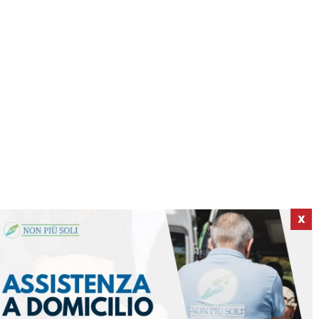
X
ICI