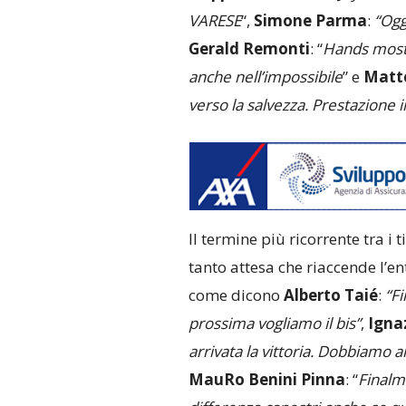
VARESE
“,
Simone Parma
:
“Ogg
Gerald Remonti
: “
Hands mos
anche nell’impossibile
” e
Matte
verso la salvezza. Prestazione i
Il termine più ricorrente tra i 
tanto attesa che riaccende l’en
come dicono
Alberto Taié
:
“Fi
prossima vogliamo il bis”
,
Igna
arrivata la vittoria. Dobbiamo 
MauRo Benini Pinna
: “
Finalme