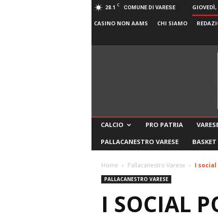
C
28.1
GIOVEDÌ,
COMUNE DI VARESE
CASINO NON AAMS
CHI SIAMO
REDAZI
CALCIO
PRO PATRIA
VARESE
PALLACANESTRO VARESE
BASKET
Home
Pallacanestro Varese
I socia
PALLACANESTRO VARESE
I SOCIAL P