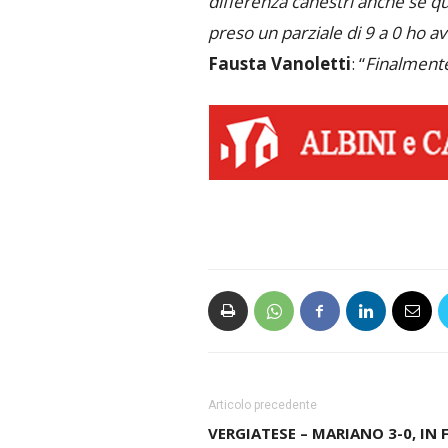
differenza canestri anche se 
preso un parziale di 9 a 0 ho avu
Fausta Vanoletti
: “
Finalmente
Articolo precedente
VERGIATESE – MARIANO 3-0, IN