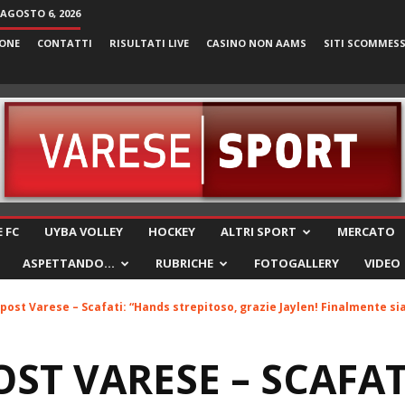
 AGOSTO 6, 2026
ONE
CONTATTI
RISULTATI LIVE
CASINO NON AAMS
SITI SCOMMES
VareseSport
 FC
UYBA VOLLEY
HOCKEY
ALTRI SPORT
MERCATO
ASPETTANDO…
RUBRICHE
FOTOGALLERY
VIDEO
l post Varese – Scafati: “Hands strepitoso, grazie Jaylen! Finalmente si
OST VARESE – SCAFA