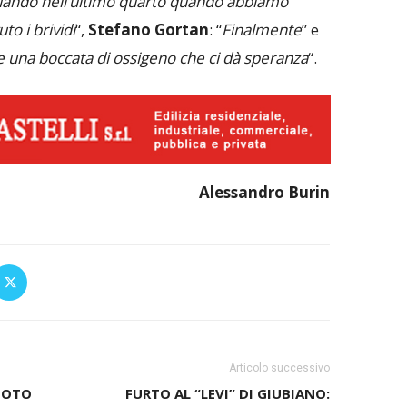
quando nell’ultimo quarto quando abbiamo
to i brividi
“,
Stefano Gortan
: “
Finalmente
” e
 una boccata di ossigeno che ci dà speranza
“.
Alessandro Burin
Articolo successivo
 FOTO
FURTO AL “LEVI” DI GIUBIANO: