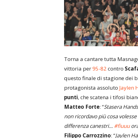
Torna a cantare tutta Masnag
vittoria per
95-82
contro
Scaf
questo finale di stagione dei b
protagonista assoluto
Jaylen 
punti
, che scatena i tifosi bi
Matteo Forte
: “
Stasera Hands 
non ricordavo più cosa volesse 
differenza canestri…
#fiuuu
ora
Filippo Carrozzino
: “
Jaylen Ha