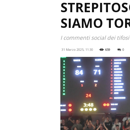
STREPITOS
SIAMO TOR
I commenti social dei tifos
31 Marzo 2025, 11:30
659
0