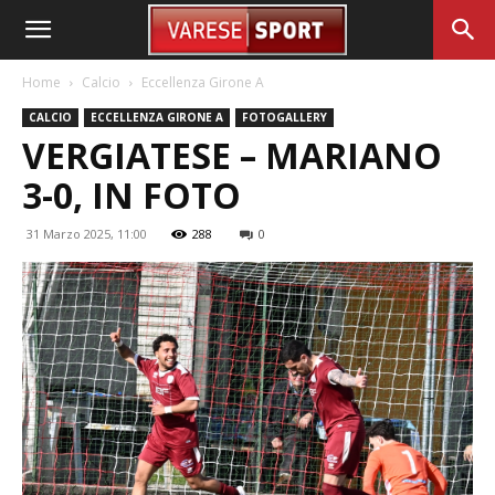
Home
Calcio
Eccellenza Girone A
CALCIO
ECCELLENZA GIRONE A
FOTOGALLERY
VERGIATESE – MARIANO
3-0, IN FOTO
31 Marzo 2025, 11:00
288
0