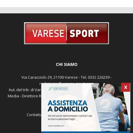
CHI SIAMO
Via Caracciolo 29, 21100 Varese - Tel. 0332 226239 -
redazione@varese-sport.com
Aut. del trib. di Varese n. 345 del 09-02-1979 - Prodotto da Sunrise
Media - Direttore Responsabile: Michele Marocco -
Cookie policy
X
Pubblicità
Contattaci:
redazione@varese-sport.com
SEGUICI