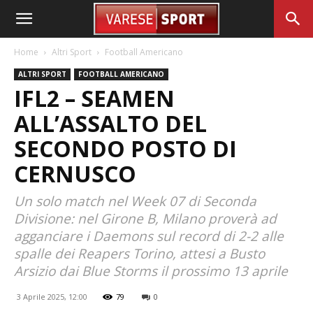
Home
Altri Sport
Football Americano
ALTRI SPORT
FOOTBALL AMERICANO
IFL2 – SEAMEN
ALL’ASSALTO DEL
SECONDO POSTO DI
CERNUSCO
Un solo match nel Week 07 di Seconda
Divisione: nel Girone B, Milano proverà ad
agganciare i Daemons sul record di 2-2 alle
spalle dei Reapers Torino, attesi a Busto
Arsizio dai Blue Storms il prossimo 13 aprile
3 Aprile 2025, 12:00
79
0