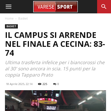
Home
Basket
BASKET
IL CAMPUS SI ARRENDE
NEL FINALE A CECINA: 83-
74
Ultima trasferta infelice per i biancorossi che
al 30' sono ancora in scia. 15 punti per la
coppia Tapparo Prato
18 Aprile 2025, 22:14
225
0